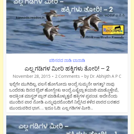
ಪರಿಸರದ ನಾಡಿ ಬಾನಾಡಿ
ಎಲ್ಲ ಗಡಿಗಳ ಮೀರಿ ಹಕ್ಕಿಗಳು ತೋರಿ! – 2
November 28, 2015
2 Comments
by
Dr. Abhijith A P C
ಇಲ್ಲಿಗೇ ಮುಗಿದಿಲ್ಲ, ವಲಸೆ ಹೋಗೋದು ಅಂದ್ರೆ ಸುಮ್ಮನೇ ಆಗತ್ತಾ? ನಾವು
ಒಂದೆರಡು ದಿನದ ಟ್ರಿಪ್ ಹೋಗ್ಬೇಕು ಅಂದ್ರೆ ಎಷ್ಟೆಲ್ಲಾ ತಯಾರಿ ಮಾಡ್ಕೊಳ್ತೇವೆ,
ಅದಕ್ಕಿಂತ ಮಾಸ್ಟರ್ ಪ್ಲಾನ್ ಮಾಡಿಕೊಳ್ಳುತ್ತವೆ ಹಕ್ಕಿಗಳ ಪ್ರಪಂಚ. ಅದೇನೆಂದು
ಮುಂದಿನ ವಾರ ನೋಡಿ ಎನ್ನುವುದರೊಂದಿಗೆ ನಿಲ್ಲಿಸಿದ ಕಳೆದ ವಾರದ ಬರಹದ
ಮುಂದುವರಿದ ಭಾಗ…. ಇದೂ ಓದಿ: ಎಲ್ಲ ಗಡಿಗಳ ಮೀರಿ...