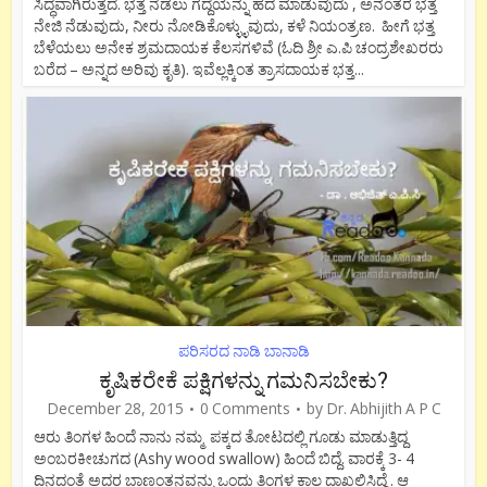
ಸಿದ್ಧವಾಗಿರುತ್ತದೆ. ಭತ್ತ ನೆಡಲು ಗದ್ದೆಯನ್ನು ಹದ ಮಾಡುವುದು , ಅನಂತರ ಭತ್ತ
ನೇಜಿ ನೆಡುವುದು, ನೀರು ನೋಡಿಕೊಳ್ಳ್ಳುವುದು, ಕಳೆ ನಿಯಂತ್ರಣ. ಹೀಗೆ ಭತ್ತ
ಬೆಳೆಯಲು ಅನೇಕ ಶ್ರಮದಾಯಕ ಕೆಲಸಗಳಿವೆ (ಓದಿ ಶ್ರೀ ಎ.ಪಿ ಚಂದ್ರಶೇಖರರು
ಬರೆದ – ಅನ್ನದ ಅರಿವು ಕೃತಿ). ಇವೆಲ್ಲಕ್ಕಿಂತ ತ್ರಾಸದಾಯಕ ಭತ್ತ...
ಪರಿಸರದ ನಾಡಿ ಬಾನಾಡಿ
ಕೃಷಿಕರೇಕೆ ಪಕ್ಷಿಗಳನ್ನು ಗಮನಿಸಬೇಕು?
December 28, 2015
0 Comments
by
Dr. Abhijith A P C
ಆರು ತಿಂಗಳ ಹಿಂದೆ ನಾನು ನಮ್ಮ ಪಕ್ಕದ ತೋಟದಲ್ಲಿ ಗೂಡು ಮಾಡುತ್ತಿದ್ದ
ಅಂಬರಕೀಚುಗದ (Ashy wood swallow) ಹಿಂದೆ ಬಿದ್ದೆ. ವಾರಕ್ಕೆ 3- 4
ದಿನದಂತೆ ಅದರ ಬಾಣಂತನವನ್ನು ಒಂದು ತಿಂಗಳ ಕಾಲ ದಾಖಲಿಸಿದ್ದೆ . ಆ