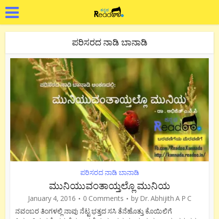
ಪರಿಸರದ ನಾಡಿ ಬಾನಾಡಿ
ಪರಿಸರದ ನಾಡಿ ಬಾನಾಡಿ
ಮುನಿಯುವಂತಾಯ್ತಲ್ಲೊ ಮುನಿಯ
January 4, 2016
0 Comments
by
Dr. Abhijith A P C
ನವಂಬರ ತಿಂಗಳಲ್ಲಿ ನಾವು ನೆಟ್ಟ ಭತ್ತದ ಸಸಿ ತೆನೆಹೊತ್ತು ಕೊಯಿಲಿಗೆ