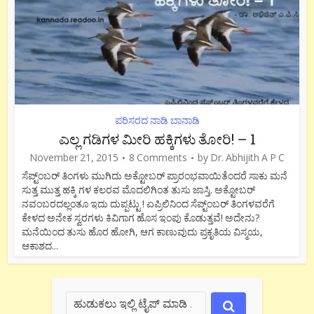
ಪರಿಸರದ ನಾಡಿ ಬಾನಾಡಿ
ಎಲ್ಲ ಗಡಿಗಳ ಮೀರಿ ಹಕ್ಕಿಗಳು ತೋರಿ! – 1
November 21, 2015
8 Comments
by
Dr. Abhijith A P C
ಸೆಪ್ಟ್ಂಬರ್ ತಿಂಗಳು ಮುಗಿದು ಅಕ್ಟೋಬರ್ ಪ್ರಾರಂಭವಾಯಿತೆಂದರೆ ಸಾಕು ಮನೆ
ಸುತ್ತ ಮುತ್ತ ಹಕ್ಕಿ ಗಳ ಕಲರವ ಮೊದಲಿಗಿಂತ ತುಸು ಜಾಸ್ತಿ. ಅಕ್ಟೋಬರ್
ನವಂಬರದಲ್ಲಂತೂ ಇದು ದುಪ್ಪಟ್ಟು ! ಏಪ್ರಿಲಿನಿಂದ ಸೆಪ್ಟ್ಂಬರ್ ತಿಂಗಳವರೆಗೆ
ಕೇಳದ ಅನೇಕ ಸ್ವರಗಳು ಕಿವಿಗಾಗ ಹೊಸ ಇಂಪು ಕೊಡುತ್ತವೆ! ಅದೇನು?
ಮನೆಯಿಂದ ತುಸು ಹೊರ ಹೋಗಿ, ಆಗ ಕಾಣುವುದು ಪ್ರಕೃತಿಯ ವಿಸ್ಮಯ,
ಆಕಾಶದ...