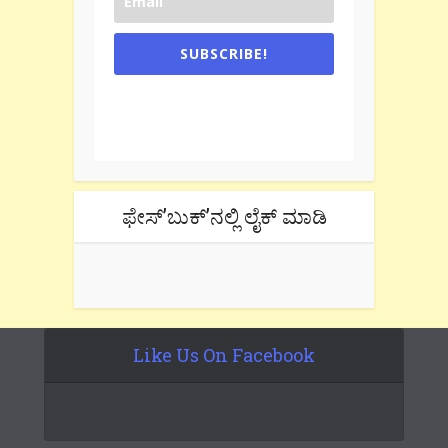
SUBSCRIBE!
One e-mail a week. We don't spam.
Don't forget to check the promotional
tab if you are using gmail.
ಫೇಸ್’ಬುಕ್’ನಲ್ಲಿ ಲೈಕ್ ಮಾಡಿ
Like Us On Facebook