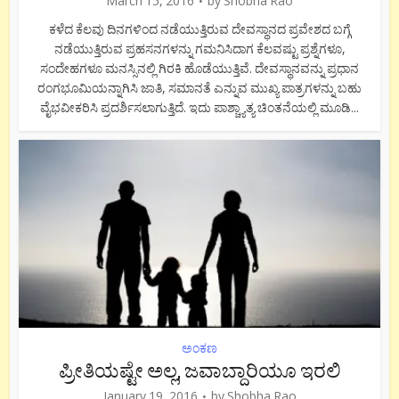
March 15, 2016
by
Shobha Rao
ಕಳೆದ ಕೆಲವು ದಿನಗಳಿಂದ ನಡೆಯುತ್ತಿರುವ ದೇವಸ್ಥಾನದ ಪ್ರವೇಶದ ಬಗ್ಗೆ
ನಡೆಯುತ್ತಿರುವ ಪ್ರಹಸನಗಳನ್ನು ಗಮನಿಸಿದಾಗ ಕೆಲವಷ್ಟು ಪ್ರಶ್ನೆಗಳೂ,
ಸಂದೇಹಗಳೂ ಮನಸ್ಸಿನಲ್ಲಿ ಗಿರಕಿ ಹೊಡೆಯುತ್ತಿವೆ. ದೇವಸ್ಥಾನವನ್ನು ಪ್ರಧಾನ
ರಂಗಭೂಮಿಯನ್ನಾಗಿಸಿ ಜಾತಿ, ಸಮಾನತೆ ಎನ್ನುವ ಮುಖ್ಯ ಪಾತ್ರಗಳನ್ನು ಬಹು
ವೈಭವೀಕರಿಸಿ ಪ್ರದರ್ಶಿಸಲಾಗುತ್ತಿದೆ. ಇದು ಪಾಶ್ಚ್ಯಾತ್ಯ ಚಿಂತನೆಯಲ್ಲಿ ಮೂಡಿ...
ಅಂಕಣ
ಪ್ರೀತಿಯಷ್ಟೇ ಅಲ್ಲ, ಜವಾಬ್ದಾರಿಯೂ ಇರಲಿ
January 19, 2016
by
Shobha Rao