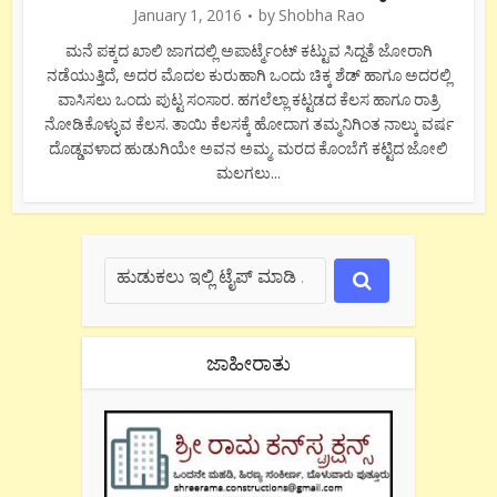
January 1, 2016
by
Shobha Rao
ಮನೆ ಪಕ್ಕದ ಖಾಲಿ ಜಾಗದಲ್ಲಿ ಅಪಾರ್ಟ್ಮೆಂಟ್ ಕಟ್ಟುವ ಸಿದ್ದತೆ ಜೋರಾಗಿ
ನಡೆಯುತ್ತಿದೆ, ಅದರ ಮೊದಲ ಕುರುಹಾಗಿ ಒಂದು ಚಿಕ್ಕ ಶೆಡ್ ಹಾಗೂ ಅದರಲ್ಲಿ
ವಾಸಿಸಲು ಒಂದು ಪುಟ್ಟ ಸಂಸಾರ. ಹಗಲೆಲ್ಲಾ ಕಟ್ಟಡದ ಕೆಲಸ ಹಾಗೂ ರಾತ್ರಿ
ನೋಡಿಕೊಳ್ಳುವ ಕೆಲಸ. ತಾಯಿ ಕೆಲಸಕ್ಕೆ ಹೋದಾಗ ತಮ್ಮನಿಗಿಂತ ನಾಲ್ಕು ವರ್ಷ
ದೊಡ್ಡವಳಾದ ಹುಡುಗಿಯೇ ಅವನ ಅಮ್ಮ. ಮರದ ಕೊಂಬೆಗೆ ಕಟ್ಟಿದ ಜೋಲಿ
ಮಲಗಲು...
ಜಾಹೀರಾತು