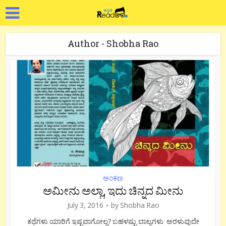
Author - Shobha Rao
ಅಂಕಣ
ಅಮೀನು ಅಲ್ಲಾ, ಇದು ಚಿನ್ನದ ಮೀನು
July 3, 2016
by
Shobha Rao
ಕಥೆಗಳು ಯಾರಿಗೆ ಇಷ್ಟವಾಗೋಲ್ಲ? ಬಹಳಷ್ಟು ಬಾಲ್ಯಗಳು ಅರಳುವುದೇ