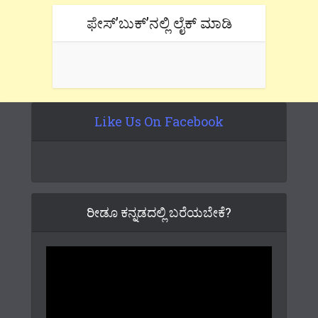
ಫೇಸ್’ಬುಕ್’ನಲ್ಲಿ ಲೈಕ್ ಮಾಡಿ
Like Us On Facebook
ರೀಡೂ ಕನ್ನಡದಲ್ಲಿ ಬರೆಯಬೇಕೆ?