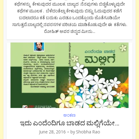
ಕಥೆಗಳನ್ನು ಕೇಳುವುದರ ಮೂಲಕ. ಬಾಲ್ಯದ ನೆನಪುಗಳು ಬಿಚ್ಚಿಕೊಳ್ಳುವುದೇ
ಕಥೆಗಳ ಮೂಲಕ . ಬೆಳೆದಂತೆಲ್ಲಾ ಕೇಳುವುದು ಬಿಟ್ಟು ಓದುವುದರ ಕಡೆಗೆ
ಬದಲಾದರೂ ಕತೆ ಬದುಕು ಎರಡೂ ಒಂದಕ್ಕೊಂದು ಜೊತೆಗೂಡಿಯೇ
ಸಾಗುತ್ತದೆ.ಬಾಲ್ಯದಲ್ಲಿ ನವರಸಗಳ ಪರಿಚಯ ಮಾಡಿಕೊಡುವುದೇ ಈ ಕತೆಗಳು.
ರೋಹಿತ್ ಅವರ ಚಿನ್ನದ ಮೀನು...
ಅಂಕಣ
ಇದು ಎಂದೆಂದಿಗೂ ಬಾಡದ ಮಲ್ಲಿಗೆಯೇ…
June 28, 2016
by
Shobha Rao