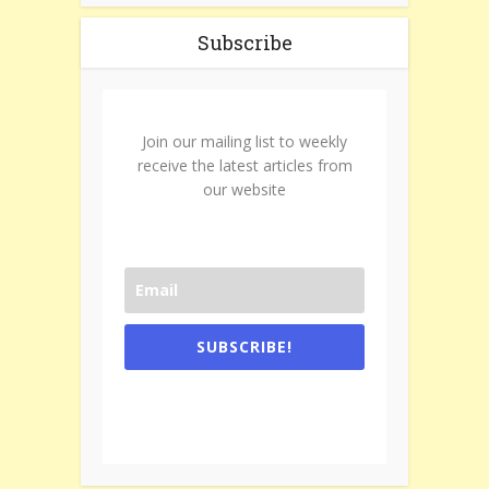
Subscribe
Join our mailing list to weekly
receive the latest articles from
our website
SUBSCRIBE!
One e-mail a week. We don't spam.
Don't forget to check the promotional
tab if you are using gmail.