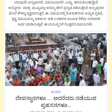
ಯಾವುದೇ ವಸ್ತುವಾಗಲಿ, ವಿಷಯವಾಗಲಿ ,ಎಷ್ಟು ತಿಳಿದುಕೊಂಡಿದ್ದೇವೆ
ಅನ್ನೋದು ಮಾತ್ರ ಮುಖ್ಯವಲ್ಲ ಅದನ್ನು ಹೇಗೆ ಪ್ರಸ್ತುತ ಪಡಿಸುತ್ತೇವೆ ಅನ್ನುವುದರ
ಮೇಲೆ ಕೌಶಲ್ಯ ವ್ಯಕ್ತವಾಗುತ್ತದೆ. ಈ ವಿಷಯದಲ್ಲಿ ರೋಹಿತ್’ರದು ಅದ್ಭುತ ಪ್ರತಿಭೆ,
ಕ್ಲಿಷ್ಟ ವಿಷಯವನ್ನು ಆಕರ್ಷಕ ಅಡಿ ಬರಹಗಳ ಮೂಲಕ ಸೆಳೆದು ಸರಳವಾಗಿ
ಅರ್ಥ ಮಾಡಿಸುತ್ತಾರೆ. ಈ ಮನುಷ್ಯನಿಗೆ ಗೊತ್ತಿರದ ವಿಷಯಗಳೇ...
ಅಂಕಣ
ದೇವಸ್ಥಾನಗಳೂ …. ಅದರೆದರು ನಡೆಯುವ
ಪ್ರಹಸನಗಳೂ…