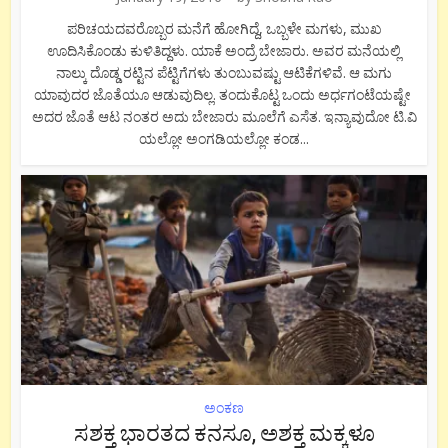
ಪರಿಚಯದವರೊಬ್ಬರ ಮನೆಗೆ ಹೋಗಿದ್ದೆ, ಒಬ್ಬಳೇ ಮಗಳು, ಮುಖ
ಊದಿಸಿಕೊಂಡು ಕುಳಿತಿದ್ದಳು. ಯಾಕೆ ಅಂದ್ರೆ ಬೇಜಾರು. ಅವರ ಮನೆಯಲ್ಲಿ
ನಾಲ್ಕು ದೊಡ್ಡ ರಟ್ಟಿನ ಪೆಟ್ಟಿಗೆಗಳು ತುಂಬುವಷ್ಟು ಆಟಿಕೆಗಳಿವೆ. ಆ ಮಗು
ಯಾವುದರ ಜೊತೆಯೂ ಆಡುವುದಿಲ್ಲ. ತಂದುಕೊಟ್ಟ ಒಂದು ಅರ್ಧಗಂಟೆಯಷ್ಟೇ
ಅದರ ಜೊತೆ ಆಟ ನಂತರ ಅದು ಬೇಜಾರು ಮೂಲೆಗೆ ಎಸೆತ. ಇನ್ಯಾವುದೋ ಟಿ.ವಿ
ಯಲ್ಲೋ ಅಂಗಡಿಯಲ್ಲೋ ಕಂಡ...
ಅಂಕಣ
ಸಶಕ್ತ ಭಾರತದ ಕನಸೂ, ಅಶಕ್ತ ಮಕ್ಕಳೂ