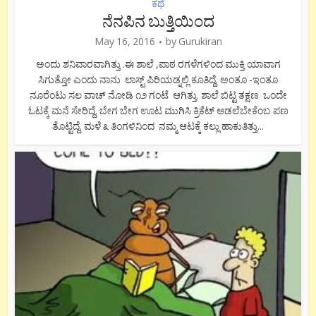
ಕಥೆ
ನೆನಪಿನ ಬುತ್ತಿಯಿಂದ
May 16, 2016
by
Gurukiran
ಅಂದು ಶನಿವಾರವಾಗಿತ್ತು .ಈ ಶಾಲೆ ,ಪಾಠ ರಗಳೆಗಳಿಂದ ಮುಕ್ತಿ ಯಾವಾಗ
ಸಿಗುತ್ತೋ ಎಂದು ನಾನು ಲಾಸ್ಟ್ ಪಿರಿಯಡ್ನಲ್ಲಿ ಕೂತಿದ್ದೆ. ಅಂತೂ -ಇಂತೂ
ನೂರೆಂಟು ಸಲ ವಾಚ್ ನೋಡಿ ೧೨ ಗಂಟೆ ಆಗಿತ್ತು. ಶಾಲೆ ಬಿಟ್ಟ ತಕ್ಷಣ ಒಂದೇ
ಓಟಕ್ಕೆ ಮನೆ ಸೇರಿದ್ದೆ. ಬೇಗ ಬೇಗ ಊಟ ಮುಗಿಸಿ ಕ್ರಿಕೆಟ್ ಆಡಲೆಬೇಕೆಂಬ ಪಣ
ತೊಟ್ಟಿದ್ದೆ. ಮಳೆ ೩ ತಿಂಗಳಿನಿಂದ ನಮ್ಮ ಆಟಕ್ಕೆ ಕಲ್ಲು ಹಾಕುತಿತ್ತು...