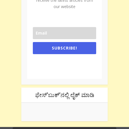
receive the latest articles from
our website
SUBSCRIBE!
One e-mail a week. We don't spam.
Don't forget to check the promotional
tab if you are using gmail.
ಫೇಸ್’ಬುಕ್’ನಲ್ಲಿ ಲೈಕ್ ಮಾಡಿ