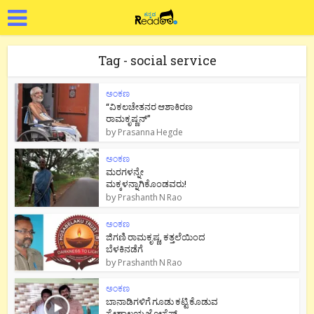
Tag - social service
ಅಂಕಣ
“ವಿಕಲಚೇತನರ ಆಶಾಕಿರಣ
ರಾಮಕೃಷ್ಣನ್”
by
Prasanna Hegde
ಅಂಕಣ
ಮರಗಳನ್ನೇ
ಮಕ್ಕಳನ್ನಾಗಿಕೊಂಡವರು!
by
Prashanth N Rao
ಅಂಕಣ
ಜಿಗಣಿ ರಾಮಕೃಷ್ಣ, ಕತ್ತಲೆಯಿಂದ
ಬೆಳಕಿನಡೆಗೆ
by
Prashanth N Rao
ಅಂಕಣ
ಬಾನಾಡಿಗಳಿಗೆ ಗೂಡು ಕಟ್ಟಿ ಕೊಡುವ
ಸ್ನೇಹಾಲಯ ಜೋಸೆಫ್