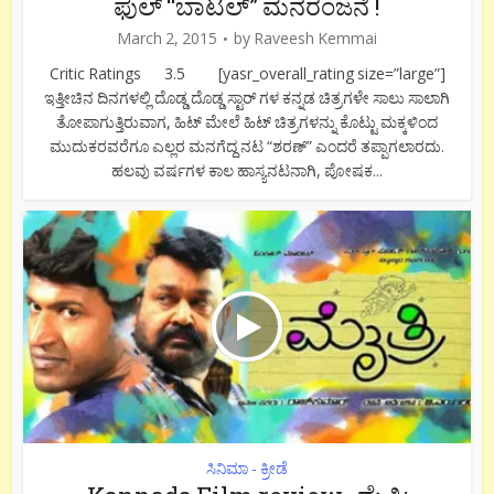
ಫುಲ್ “ಬಾಟಲ್” ಮನರಂಜನೆ !
March 2, 2015
by
Raveesh Kemmai
Critic Ratings 3.5 [yasr_overall_rating size=”large”]
ಇತ್ತೀಚಿನ ದಿನಗಳಲ್ಲಿ ದೊಡ್ಡ ದೊಡ್ಡ ಸ್ಟಾರ್ ಗಳ ಕನ್ನಡ ಚಿತ್ರಗಳೇ ಸಾಲು ಸಾಲಾಗಿ
ತೋಪಾಗುತ್ತಿರುವಾಗ, ಹಿಟ್ ಮೇಲೆ ಹಿಟ್ ಚಿತ್ರಗಳನ್ನು ಕೊಟ್ಟು ಮಕ್ಕಳಿಂದ
ಮುದುಕರವರೆಗೂ ಎಲ್ಲರ ಮನಗೆದ್ದ ನಟ “ಶರಣ್” ಎಂದರೆ ತಪ್ಪಾಗಲಾರದು.
ಹಲವು ವರ್ಷಗಳ ಕಾಲ ಹಾಸ್ಯನಟನಾಗಿ, ಪೋಷಕ...
ಸಿನಿಮಾ - ಕ್ರೀಡೆ