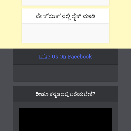
ಫೇಸ್’ಬುಕ್’ನಲ್ಲಿ ಲೈಕ್ ಮಾಡಿ
Like Us On Facebook
ರೀಡೂ ಕನ್ನಡದಲ್ಲಿ ಬರೆಯಬೇಕೆ?