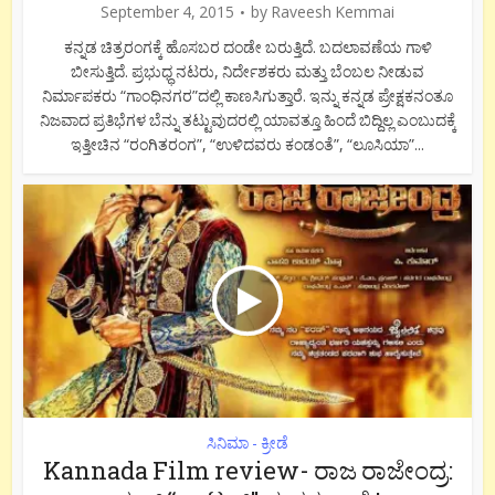
September 4, 2015
by
Raveesh Kemmai
ಕನ್ನಡ ಚಿತ್ರರಂಗಕ್ಕೆ ಹೊಸಬರ ದಂಡೇ ಬರುತ್ತಿದೆ. ಬದಲಾವಣೆಯ ಗಾಳಿ
ಬೀಸುತ್ತಿದೆ. ಪ್ರಭುಧ್ಧ ನಟರು, ನಿರ್ದೇಶಕರು ಮತ್ತು ಬೆಂಬಲ ನೀಡುವ
ನಿರ್ಮಾಪಕರು “ಗಾಂಧಿನಗರ”ದಲ್ಲಿ ಕಾಣಸಿಗುತ್ತಾರೆ. ಇನ್ನು ಕನ್ನಡ ಪ್ರೇಕ್ಷಕನಂತೂ
ನಿಜವಾದ ಪ್ರತಿಭೆಗಳ ಬೆನ್ನು ತಟ್ಟುವುದರಲ್ಲಿ ಯಾವತ್ತೂ ಹಿಂದೆ ಬಿದ್ದಿಲ್ಲ ಎಂಬುದಕ್ಕೆ
ಇತ್ತೀಚಿನ “ರಂಗಿತರಂಗ”, “ಉಳಿದವರು ಕಂಡಂತೆ”, “ಲೂಸಿಯಾ”...
ಸಿನಿಮಾ - ಕ್ರೀಡೆ
Kannada Film review- ರಾಜ ರಾಜೇಂದ್ರ: