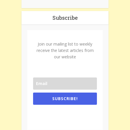
Subscribe
Join our mailing list to weekly
receive the latest articles from
our website
SUBSCRIBE!
One e-mail a week. We don't spam.
Don't forget to check the promotional
tab if you are using gmail.