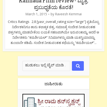
Kannada Film review- ಮೈತ್ರಿ:
ಪ್ರಬುಧ್ಧತೆಯ ಕೊರತೆ!
March 1, 2015
by
Raveesh Kemmai
Critics Ratings 2.8 [yasr_overall_rating size=”large”] ಪ್ರತಿಯೊಬ್ಬ
ನಿರ್ದೇಶಕನಿಗೂ ತಾನು ಕಲಾತ್ಮಕ ಚಿತ್ರ, ಸಮಾಜಕ್ಕೆ ಸಂದೇಶ ನೀಡುವಂತಹ
ಚಿತ್ರಗಳನ್ನು ಮಾಡಬೇಕೆಂಬ ಬಯಕೆ ಸಹಜವಾಗಿಯೇ ಇರುವಂತಾದ್ದು. ಆದರೆ ಆ
ನಿರ್ದೇಶಕರು “ಕಮರ್ಶಿಯಲ್” ಸಿನಿಮಾಗಳನ್ನು ಮಾಡಿ ಯಶಸ್ವಿಯಾದದ್ದು
ತುಂಬಾನೇ ಕಡಿಮೆ. ಸಂದೇಶ ನೀಡುವಂತಹ ಕಥೆಯನ್ನು “ಕಮರ್ಶಿಯಲ್”...
ಜಾಹೀರಾತು