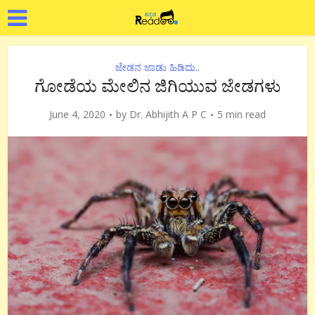
ಜೇಡನ ಜಾಡು ಹಿಡಿದು..
ಗೋಡೆಯ ಮೇಲಿನ ಜಿಗಿಯುವ ಜೇಡಗಳು
June 4, 2020
by
Dr. Abhijith A P C
5 min read