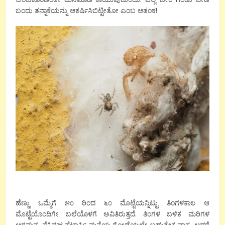
ಬಂದು ತನ್ನಾಕೆಯನ್ನು ಆಕರ್ಷಿಸಿಬಿಟ್ಟೀತೋ ಎಂಬ ಆತಂಕ!
ಹೆಣ್ಣು ಒಮ್ಮೆಗೆ ೫೦ ರಿಂದ ೬೦ ಮೊಟ್ಟೆಯನ್ನಿಟ್ಟು ತಿಂಗಳಕಾಲ ಆ
ಮೊಟ್ಟೆಯೊಂದಿಗೇ ಬಲೆಯೊಳಗೆ ಅವಿತಿರುತ್ತದೆ. ತಿಂಗಳ ಬಳಿಕ ಮರಿಗಳ
ಆಗಮನ. ಪ್ಲೆಕ್ಸಿಪಸ್ ಪೆಟಾರ್ಸಿ ಮನೆಯ ಗೋಡೆಯಲ್ಲೇ ಬಹುತೇಕ ವಾಸ, ಆದರೆ