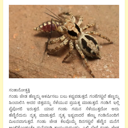
ಸಂತಾನೋತ್ಪತ್ತಿ
ಗಂಡು ಜೇಡ ಹೆಣ್ಣನ್ನು ಆಕರ್ಷಿಸಲು ಬಲು ಕಷ್ಟಪಡುತ್ತದೆ. ಗಂಟೆಗಟ್ಟಲೆ ಹೆಣ್ಣನ್ನು
ಹಿಂಬಾಲಿಸಿ ಅದರ ಚಿತ್ತವನ್ನು ಸೆಳೆಯುವ ಪ್ರಯತ್ನ ಮಾಡುತ್ತದೆ. ಗಂಡಿಗೆ ಇಲ್ಲಿ
ಪೈಪೋಟಿ ಇರುತ್ತದೆ. ಯಾವ ಗಂಡು ಗಮನ ಸೆಳೆಯುತ್ತದೋ ಅದು
ಹೆಣ್ಣಿನೆದುರು ನೃತ್ಯ ಮಾಡುತ್ತದೆ. ನೃತ್ಯ ಇಷ್ಟವಾದರೆ ಹೆಣ್ಣು ಗಂಡಿನೊಂದಿಗೆ
ಮಿಲನವಾಗುತ್ತದೆ. ಗಂಡು ಜೇಡ ಕೆಲವೊಮ್ಮೆ ದಿನಗಟ್ಟಲೆ ಹೆಣ್ಣಿನ ಮನೆಗೆ
ಅಂಟಿಕೊಂಡಂತೇ ಮನೆಮಾಡಿ ಕಾಯುವುದುಂಟು. ಎಲ್ಲಿ ಬೇರೆ ಗಂಡು ಜೇಡ