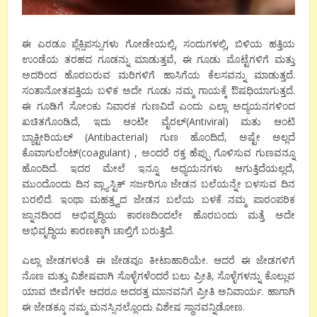
ಈ ಎರಡೂ ಪ್ಲೆಕ್ಸಿಪಸ್ಸುಗಳು ಗೋಡೇಯಲ್ಲಿ, ಸಂದುಗಳಲ್ಲಿ, ಬಿಳಿಯ ಹತ್ತಿಯ
ಉಂಡೆಯ ತರಹದ ಗೂಡನ್ನು ಮಾಡುತ್ತವೆ, ಈ ಗೂಡು ಮೊಟ್ಟೆಗಳಿಗೆ ಮತ್ತು
ಅದರಿಂದ ಹೊರಬರುವ ಮರಿಗಳಿಗೆ ಹಾಸಿಗೆಯ ಕೆಲಸವನ್ನು ಮಾಡುತ್ತದೆ.
ಸಂತಾನೋತಪತ್ತಿಯ ಬಳಿಕ ಅದೇ ಗೂಡು ನಮ್ಮ ಗಾಯಕ್ಕೆ ಔಷಧಿಯಾಗುತ್ತದೆ.
ಈ ಗೂಡಿಗೆ ಸೋಂಕು ನಿವಾರಕ ಗುಣವಿದೆ ಎಂದು ಎಲ್ಲಾ ಅದ್ಯಯನಗಳಿಂದ
ಖಚಿತಗೊಂಡಿದೆ, ಇದು ಆಂಟೀ ವೈರಲ್(Antiviral) ಮತು ಆಂಟಿ
ಬ್ಯಾಕ್ಟೀರಿಯಲ್ (Antibacterial) ಗುಣ ಹೊಂದಿದೆ, ಅಷ್ಟೇ ಅಲ್ಲದೆ
ಕೊವಾಗುಲೆಂಟ್(coagulant) , ಅಂದರೆ ರಕ್ತ ಹೆಪ್ಪು ಗೊಳಿಸುವ ಗುಣವನ್ನೂ
ಹೊಂದಿದೆ. ಇದರ ಮೇಲೆ ಇನ್ನೂ ಅಧ್ಯಯನಗಳು ಆಗುತ್ತಿದೆಯಲ್ಲದೆ,
ಮುಂದೊಂದು ದಿನ ಪ್ಲ್ಯಾಸ್ಟಿಕ್ ಸರ್ಜರಿಗೂ ಜೇಡನ ಬಲೆಯನ್ನೇ ಬಳಸುವ ದಿನ
ಬರಲಿದೆ. ಇಂಥಾ ಮಹತ್ತ್ವದ ಜೇಡನ ಬಲೆಯ ಬಳಕೆ ನಮ್ಮ ಪಾರಂಪರಿಕ
ಜ್ನಾನದಿಂದ ಅಭಿವೃದ್ಧಿಯ ಕಾರಣದಿಂದಲೇ ಹೊರಬಂದು ಮತ್ತೆ ಅದೇ
ಅಭಿವೃದ್ಧಿಯ ಕಾರಣಕ್ಕಾಗಿ ಚಾಲ್ತಿಗೆ ಬರುತ್ತಿದೆ.
ಎಲ್ಲಾ ಜೇಡಗಳಂತೆ ಈ ಜೇಡವೂ ಕೀಟಾಹಾರಿಯೇ. ಆದರೆ ಈ ಜೇಡಗಳಿಗೆ
ನೊಣ ಮತ್ತು ವಿಶೇಷವಾಗಿ ಸೊಳ್ಳೆಗಳೆಂದರೆ ಬಲು ಪ್ರೀತಿ, ಸೊಳ್ಳೆಗಳನ್ನು ಕೊಲ್ಲುವ
ಯಾವ ಜೀವೆಗಳೇ ಆದರೂ ಅದರತ್ತ ಮಾನವನಿಗೆ ಪ್ರೀತಿ ಅನಿವಾರ್ಯ. ಹಾಗಾಗಿ
ಈ ಜೇಡಕ್ಕೂ ನಮ್ಮ ಮನಸ್ಸಿನಲ್ಲೊಂದು ವಿಶೇಷ ಸ್ಥಾನವನ್ನಿಡೋಣ.