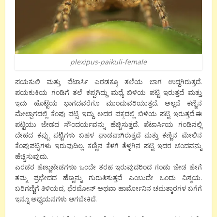
plexipus-paikuli-female
ಪಯಕುಲಿ ಮತ್ತು ಪೆಟಾರ್ಸಿ ಎರಡಕ್ಕೂ ತಲೆಯ ಬಾಗ ಉದ್ದಗಿರುತ್ತದೆ.
ಪಯಕುಕಿಯ ಗಂಡಿಗೆ ತಲೆ ಕಪ್ಪಗಿದ್ದು ಮಧ್ಯೆ ಬಿಳಿಯ ಪಟ್ಟಿ ಇರುತ್ತದೆ ಮತ್ತು
ಇದು ಹೊಟ್ಟೆಯ ಭಾಗದವರೆಗೂ ಮುಂದುವರಿಯುತ್ತದೆ. ಅಲ್ಲದೆ ಕಣ್ಣಿನ
ಮೇಲ್ಬಾಗದಲ್ಲಿ ಕೆಂಪು ಪಟ್ಟಿ ಇದ್ದು ಅದರ ಪಕ್ಕದಲ್ಲಿ ಬಿಳಿಯ ಪಟ್ಟಿ ಇರುತ್ತದೆ.ಈ
ಪಟ್ಟಿಯು ಜೇಡದ ಸೌಂದರ್ಯವನ್ನು ಹೆಚ್ಚಿಸುತ್ತದೆ. ಪೆಟಾರ್ಸಿಯ ಗಂಡಿನಲ್ಲಿ
ದೇಹದ ಕಪ್ಪು ಪಟ್ಟಿಗಳು ಬಹಳ ಘಾಡವಾಗಿರುತ್ತದೆ ಮತ್ತು ಕಣ್ಣಿನ ಮೇಲಿನ
ಕೆಂಪುಪಟ್ಟಿಗಳು ಇರುವುದಿಲ್ಲ. ಕಣ್ಣಿನ ಕೆಳಗೆ ತೆಳ್ಳಗಿನ ಪಟ್ಟಿ ಇದರ ಚಂದವನ್ನು
ಹೆಚ್ಚಿಸುವುದು.
ಎರಡರ ಹೆಣ್ಣುಜೇಡಗಳೂ ಒಂದೇ ತರಹ ಇರುವುದರಿಂದ ಗಂಡು ಜೇಡ ಹೇಗೆ
ತಮ್ಮ ಪ್ರಭೇದದ ಹೆಣ್ಣನ್ನು ಗುರುತಿಸುತ್ತವೆ ಎಂಬುದೇ ಒಂದು ವಿಸ್ಮಯ.
ಬರಿಗಣ್ಣಿಗೆ ತಿಳಿಯದ, ಫೆರಮೋನ್ ಅಥವಾ ಹಾರ್ಮೋನಿನ ಚಮತ್ಕಾರಗಳ ಬಗೆಗೆ
ಇನ್ನೂ ಅಧ್ಯಯನಗಳು ಆಗಬೇಕಿದೆ.