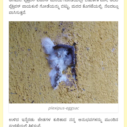
ಪ್ಲೆಕ್ಸಿಪಸ್ ಪಾಯಕುಲಿ ಗೋಡೆಯನ್ನು ಬಿಟ್ಟು, ಮರದ ತೊಗಟೆಯಲ್ಲಿ, ನೆಲದಲ್ಲೂ
ವಾಸಿಸುತ್ತದೆ.
plexipus-eggsac
ಉಳಿದ ಇನ್ನೆರಡು ಜೇಡಗಳ ಕುರಿತಾದ ನನ್ನ ಅನುಭವಗಳನ್ನು ಮುಂದಿನ
ಸಂಚಿಕೆಯಲ್ಲಿ ತಿಳಿಸುವೆ.