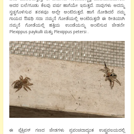
ಅದರ ಬಲೆ/ಗೂಡು ಕೆಲವು ವರ್ಷ ಹಾಗೆಯೇ ಇರುತ್ತದೆ. ನಾವುಗಳು ಅದನ್ನು
ಸ್ವಚ್ಚಗೊಳಿಸುವ ತನಕವೂ ಅಲ್ಲೇ ಅಂಟಿರುತ್ತದೆ. ಹಾಗೆ ನೋಡಿದರೆ ನಮ್ಮ
ಗಾಯದ ಔಷಧಿ ಸದಾ ನಮ್ಮನೆ ಗೋಡೆಯಲ್ಲಿ ಅಂಟಿರುತ್ತದೆ! ಈ ರೀತಿಯಾಗಿ
ನಮ್ಮನೆ ಗೋಡೆಯಲ್ಲಿ ಹತ್ತಿಯ ಉಂಡೆಯನ್ನು ಅಂಟಿಸುವ ಜೇಡನೇ
Plexippus paykulli ಮತ್ತು Plexippus petersi .
ಈ ಪ್ಲೆಕ್ಸಿಪಸ್ ಗಣದ ಜೇಡಗಳು ಪ್ರಪಂಚದಾದ್ಯಂತ ಉಷ್ಣವಲಯದಲ್ಲಿ