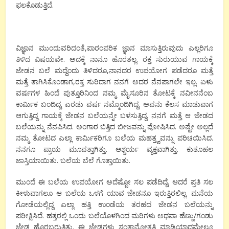
ಫಲಕೊಡುತ್ತಿದೆ.
ವಿಜ್ಞಾನ ಮುಂದುವರಿದಂತೆ,ಪಾರಂಪರಿಕ ಜ್ಞಾನ ಮಾಸುತ್ತಿರುವುದು ಎಲ್ಲರಿಗೂ
ತಿಳಿದ ವಿಷಯವೇ. ಅದಕ್ಕೆ ನಾನೂ ಹೊರತಲ್ಲ. ರಕ್ತ ಸುರುಯುವ ಗಾಯಕ್ಕೆ
ಜೇಡನ ಬಲೆ ಮದ್ದೆಂದು ತಿಳಿದರೂ,ನಾನದರ ಉಪಯೋಗ ಪಡೆದರೂ ಮತ್ತೆ
ಮತ್ತೆ ತಾಗಿಸಿಕೊಂಡಾಗ,ರಕ್ತ ಸುರಿದಾಗ ನನಗೆ ಅದರ ನೆನಪಾಗಲೇ ಇಲ್ಲ. ಏಳು
ವರ್ಷಗಳ ಹಿಂದೆ ಪುತ್ತೂರಿನಿಂದ ನಮ್ಮ ಮೈಸೂರಿನ ತೋಟಕ್ಕೆ ನವೀನನೆಂಬ
ಕಾರ್ಮಿಕ ಬಂದಿದ್ದ. ಎರಡು ವರ್ಷ ನಮ್ಮೊಂದಿಗಿದ್ದ. ಅವನು ಕೆಲಸ ಮಾಡುವಾಗ
ಆಗುತ್ತಿದ್ದ ಗಾಯಕ್ಕೆ ಜೇಡನ ಬಲೆಯನ್ನೇ ಬಳಸುತ್ತಿದ್ದ. ನನಗೆ ಮತ್ತೆ ಆ ಜೇಡದ
ಬಲೆಯನ್ನು ನೆನಪಿಸಿದ. ಅಂಗಾರ ಬಿತ್ತಿದ ಬೀಜವನ್ನು ಪೋಷಿಸಿದ. ಅಷ್ಟೇ ಅಲ್ಲದೆ
ನಮ್ಮ ತೋಟದ ಎಲ್ಲಾ ಕಾರ್ಮಿಕರಿಗೂ ಬಲೆಯ ಮಹತ್ತ್ವವನ್ನು ಪರಿಚಯಿಸಿದ.
ನನಗೂ ಪ್ರಾಯ ಮೂವತ್ತಾಗಿತ್ತು. ಆಶ್ಚರ್ಯ ವ್ಯಕ್ತವಾಗಿತ್ತು. ಕುತೂಹಲ
ಜಾಸ್ತಿಯಾಯಿತು. ಬಲೆಯ ಬೆಲೆ ಗೊತ್ತಾಯಿತು.
ಮುಂದೆ ಈ ಬಲೆಯ ಉಪಯೋಗ ಅದೆಷ್ಟೋ ಸಲ ಪಡೆದಿದ್ದೆ. ಆದರೆ ಪ್ರತಿ ಸಲ
ಕೀಳುವಾಗಲೂ ಆ ಬಲೆಯ ಒಳಗೆ ಯಾವ ಜೇಡನೂ ಇರುತ್ತಿರಲಿಲ್ಲ. ಮನೆಯ
ಗೋಡೆಯಲ್ಲಿದ್ದ ಎಲ್ಲಾ ಹತ್ತಿ ಉಂಡೆಯ ತರಹದ ಜೇಡನ ಬಲೆಯನ್ನು
ಪರೀಕ್ಷಿಸಿದೆ. ಹತ್ತರಲ್ಲಿ ಒಂದು ಬಲೆಯೊಳಗಿಂದ ಮರಿಗಳು ಅಥವಾ ಹೆಣ್ಣು/ಗಂಡು
ಜೇಡ ಹೊರಬರುತ್ತಿತ್ತು. ಈ ಜೇಡಗಳು ಸಂತಾನೋತ್ಪತ್ತಿ ಮಾಡಿಯಾದಮೇಲೂ