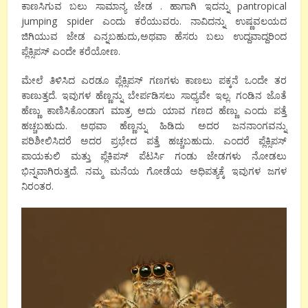
ಕಾಣಸಿಗುವ ಬಲು ಸಾಮಾನ್ಯ ಜೇಡ . ಹಾಗಾಗಿ ಇದನ್ನು pantropical
jumping spider ಎಂದು ಕರೆಯುವರು. ನಾವಿದನ್ನು ಉಷ್ಣವಲಯದ
ಜಿಗಿಯುವ ಜೇಡ ಎನ್ನಬಹುದು,ಅಥವಾ ಹೆಸರು ಬಲು ಉದ್ದವಾದ್ದರಿಂದ
ಪ್ಲೆಕ್ಸಿಪಸ್ ಎಂದೇ ಕರೆಯೋಣ.
ಮೇಲೆ ತಿಳಿಸಿದ ಎರಡೂ ಪ್ಲೆಕ್ಸಿಪಸ್ ಗಣಗಳು ಕಾಣಲು ಪಕ್ಕನೆ ಒಂದೇ ತರ
ಕಾಣುತ್ತದೆ. ಇವುಗಳ ಹೆಣ್ಣನ್ನು ಬೇರ್ಪಡಿಸಲು ಸಾಧ್ಯವೇ ಇಲ್ಲ. ಗಂಡಿನ ಜೊತೆ
ಹೆಣ್ಣು ಕಾಣಿಸಿಕೊಂಡಾಗ ಮಾತ್ರ ಅದು ಯಾವ ಗಣದ ಹೆಣ್ಣು ಎಂದು ಪತ್ತೆ
ಹಚ್ಚಬಹುದು. ಅಥವಾ ಹೆಣ್ಣನ್ನು ಹಿಡಿದು ಅದರ ಜನನಾಂಗವನ್ನು
ಪರಿಶೀಲಿಸಿದರೆ ಅದರ ಪ್ರಭೇದ ಪತ್ತೆ ಹಚ್ಚಬಹುದು. ಎಂದರೆ ಪ್ಲೆಕ್ಸಿಪಸ್
ಪಾಯಕುಲಿ ಮತ್ತು ಪ್ಲೆಕಿಪಸ್ ಪೆಟರ್ಸಿ ಗಂಡು ಜೇಡಗಳು ನೋಡಲು
ಭಿನ್ನವಾಗಿರುತ್ತದೆ. ನಮ್ಮ ಮನೆಯ ಗೋಡೆಯ ಅಧಿಪತ್ಯಕ್ಕೆ ಇವುಗಳ ಜಗಳ
ನಿರಂತರ.