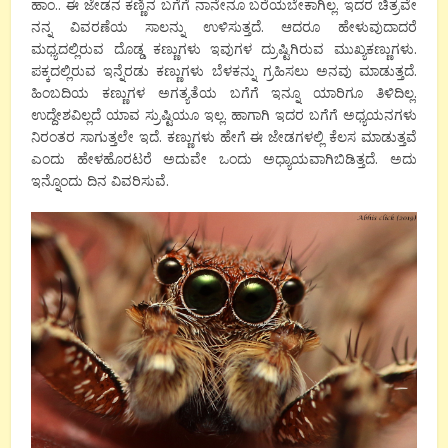
ಹಾಂ.. ಈ ಜೇಡನ ಕಣ್ಣಿನ ಬಗೆಗೆ ನಾನೇನೂ ಬರೆಯಬೇಕಾಗಿಲ್ಲ. ಇದರ ಚಿತ್ರವೇ
ನನ್ನ ವಿವರಣೆಯ ಸಾಲನ್ನು ಉಳಿಸುತ್ತದೆ. ಆದರೂ ಹೇಳುವುದಾದರೆ
ಮಧ್ಯದಲ್ಲಿರುವ ದೊಡ್ಡ ಕಣ್ಣುಗಳು ಇವುಗಳ ದ್ರುಷ್ಟಿಗಿರುವ ಮುಖ್ಯಕಣ್ಣುಗಳು.
ಪಕ್ಕದಲ್ಲಿರುವ ಇನ್ನೆರಡು ಕಣ್ಣುಗಳು ಬೆಳಕನ್ನು ಗ್ರಹಿಸಲು ಅನವು ಮಾಡುತ್ತದೆ.
ಹಿಂಬದಿಯ ಕಣ್ಣುಗಳ ಅಗತ್ಯತೆಯ ಬಗೆಗೆ ಇನ್ನೂ ಯಾರಿಗೂ ತಿಳಿದಿಲ್ಲ.
ಉದ್ದೇಶವಿಲ್ಲದೆ ಯಾವ ಸ್ರುಷ್ಟಿಯೂ ಇಲ್ಲ. ಹಾಗಾಗಿ ಇದರ ಬಗೆಗೆ ಅಧ್ಯಯನಗಳು
ನಿರಂತರ ಸಾಗುತ್ತಲೇ ಇದೆ. ಕಣ್ಣುಗಳು ಹೇಗೆ ಈ ಜೇಡಗಳಲ್ಲಿ ಕೆಲಸ ಮಾಡುತ್ತವೆ
ಎಂದು ಹೇಳಹೊರಟರೆ ಅದುವೇ ಒಂದು ಅಧ್ಯಾಯವಾಗಿಬಿಡಿತ್ತದೆ. ಅದು
ಇನ್ನೊಂದು ದಿನ ವಿವರಿಸುವೆ.