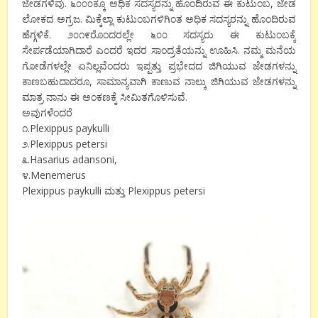
ಜೇಡಗಳಿವು. ೬೦೦೦ಕ್ಕೂ ಅಧಿಕ ಸದಸ್ಯರನ್ನು ಹೊಂದಿರುವ ಈ ಕುಟುಂಬ, ಜೇಡ
ಲೋಕದ ಅಗ್ರಜ. ಮಿಕ್ಕೆಲ್ಲಾ ಕುಟುಂಬಗಳಿಗಿಂತ ಅಧಿಕ ಸದಸ್ಯರನ್ನು ಹೊಂದಿರುವ
ಹೆಗ್ಗಳಿಕೆ. ೨೦೧೯ರೊಂದರಲ್ಲೇ ೬೦೦ ಸದಸ್ಯರು ಈ ಕುಟುಂಬಕ್ಕೆ
ಸೇರ್ಪಡೆಯಾಗಿದಾರೆ ಎಂದರೆ ಇದರ ಸಾಂದ್ರತೆಯನ್ನು ಊಹಿಸಿ. ನಮ್ಮ ಮನೆಯ
ಗೋಡೆಗಳಲ್ಲೇ ಏನಿಲ್ಲವೆಂದರು ಇಪ್ಪತ್ತು ಪ್ರಭೇದದ ಜಿಗಿಯುವ ಜೇಡಗಳನ್ನು
ಕಾಣಬಹುದಾದರೂ, ಸಾಮಾನ್ಯವಾಗಿ ಕಾಣುವ ನಾಲ್ಕು ಜಿಗಿಯುವ ಜೇಡಗಳನ್ನು
ಮಾತ್ರ ನಾನು ಈ ಅಂಕಣಕ್ಕೆ ಸೀಮಿತಗೊಳಿಸುವೆ.
ಅವುಗಳೆಂದರೆ
೧.Plexippus paykulli
೨.Plexippus petersi
೩.Hasarius adansoni,
೪.Menemerus
Plexippus paykulli ಮತ್ತು Plexippus petersi