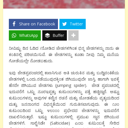
Share on Facebook
Twitter
WhatsApp
Buffer
ನೀವಿಷ್ಟು ದಿನ ಓದಿದ /ನೋಡಿದ ಜೇಡಗಳಿಗಿಂತ ಭಿನ್ನ ಜೇಡಗಳನ್ನು ನಾನು ಈ
ಕಂತಿನಲ್ಲಿ ಪರಿಚಯಿಸುವೆ. ಈ ಜೇಡಗಳನ್ನು ಕೂಡಾ ನೀವು ನಿಮ್ಮ ಮನೆಯ
ಗೋಡೆಯಲ್ಲೇ ನೋಡಬಹುದು.
ಇವು ಜೇಡಪ್ರಪಂಚದಲ್ಲಿ ಕಾಣಸಿಗುವ ಅತಿ ಚುರುಕಿನ ಮತ್ತು ಬುದ್ದಿವಂತಿಕೆಯ
ಜೇಡಗಳಲ್ಲಿ ಒಂದು.ನಡೆಯುವುದಕ್ಕಿಂತ ಜಿಗಿಯುವುದೇ ಜಾಸ್ತಿ. ಹಾಗಾಗಿ ಇವಕ್ಕೆ
ಹೆಸರೇ ಜಿಗಿಯುವ ಜೇಡಗಳು (jumping spider). ಜೇಡ ಪ್ರಪಂಚದಲ್ಲಿ
ಇದುವರೆಗೆ ಒಟ್ಟು ನೂರಇಪ್ಪತ್ತು ಕುಟುಂಬಗಳನ್ನು ಪತ್ತೆ ಹಚ್ಚಿದ್ದಾರೆ. ಅಷ್ಟೂ
ಕುಟುಂಬಗಳನ್ನು ಅವುಗಳ ಕಣ್ಣಿನ ರಚನೆ ಮತ್ತು ಜೋಡಣೆಯ ವ್ಯತ್ಯಯದಿಂದ
ಮತ್ತು ಜನನಾಂಗದ ವಿಭಿನ್ನತೆಯಿಂದ ಗುರುತಿಸಲಾಗುವುದು. ಈ ೧೨೦
ಕುಟುಂಬದಿಂದ ಒಟ್ಟು ೪೮೦೦೦ ಪ್ರಭೇದದ ಜೇಡಗಳನ್ನು ಇದುವರೆಗೆ
ದಾಖಲಿಸಿರುತ್ತಾರೆ. ಇಷ್ಟೂ ಕುಟುಂಬಗಳಲ್ಲಿ ಪ್ರಮುಖ ಸ್ಥಾನ ಜಿಗಿಯುವ
ಜೇಡಗಳಿಗೆ. ಸಾಲ್ಟಿಸಿಡೇ (Salticidae) ಎಂಬ ಕುಟುಂಬಕ್ಕೆ ಸೇರಿದ