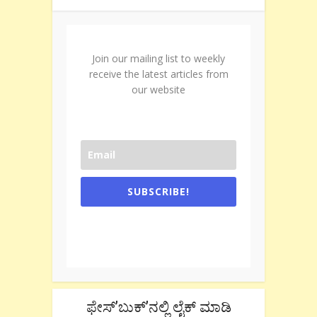
Join our mailing list to weekly
receive the latest articles from
our website
SUBSCRIBE!
One e-mail a week. We don't spam.
Don't forget to check the promotional
tab if you are using gmail.
ಫೇಸ್’ಬುಕ್’ನಲ್ಲಿ ಲೈಕ್ ಮಾಡಿ