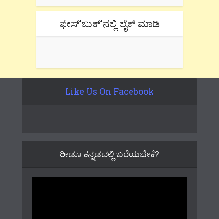
ಫೇಸ್’ಬುಕ್’ನಲ್ಲಿ ಲೈಕ್ ಮಾಡಿ
Like Us On Facebook
ರೀಡೂ ಕನ್ನಡದಲ್ಲಿ ಬರೆಯಬೇಕೆ?