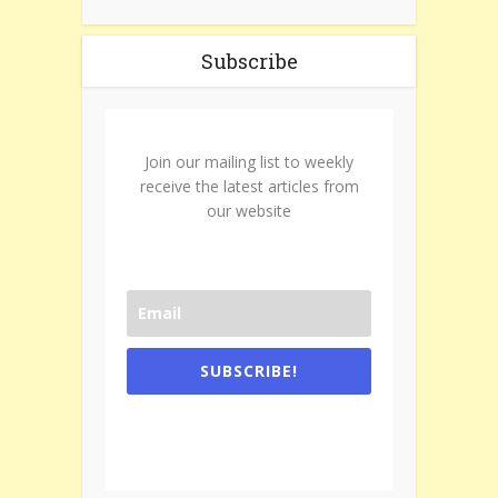
Subscribe
Join our mailing list to weekly
receive the latest articles from
our website
SUBSCRIBE!
One e-mail a week. We don't spam.
Don't forget to check the promotional
tab if you are using gmail.