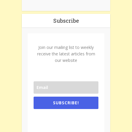
Subscribe
Join our mailing list to weekly
receive the latest articles from
our website
SUBSCRIBE!
One e-mail a week. We don't spam.
Don't forget to check the promotional
tab if you are using gmail.