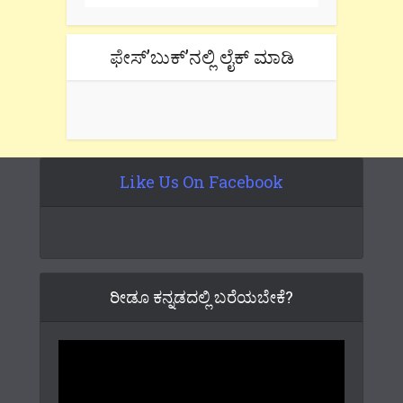
ಫೇಸ್’ಬುಕ್’ನಲ್ಲಿ ಲೈಕ್ ಮಾಡಿ
Like Us On Facebook
ರೀಡೂ ಕನ್ನಡದಲ್ಲಿ ಬರೆಯಬೇಕೆ?