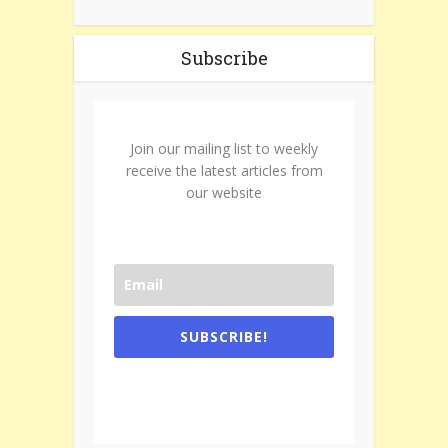
Subscribe
Join our mailing list to weekly
receive the latest articles from
our website
SUBSCRIBE!
One e-mail a week. We don't spam.
Don't forget to check the promotional
tab if you are using gmail.