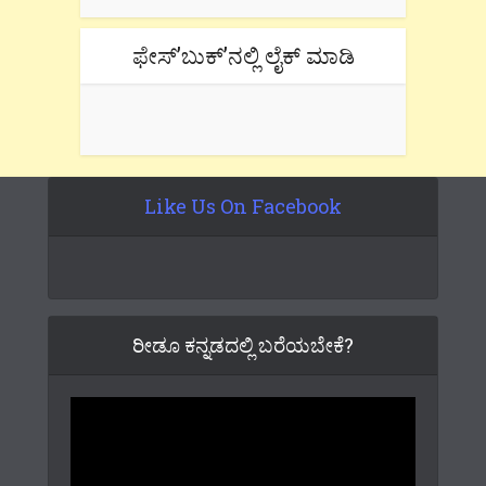
ಫೇಸ್’ಬುಕ್’ನಲ್ಲಿ ಲೈಕ್ ಮಾಡಿ
Like Us On Facebook
ರೀಡೂ ಕನ್ನಡದಲ್ಲಿ ಬರೆಯಬೇಕೆ?