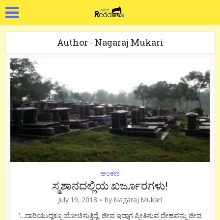
Author - Nagaraj Mukari
ಅಂಕಣ
ಸ್ಮಶಾನದಲ್ಲಿಯ ಖರ್ಜೂರಗಳು!
July 19, 2018
by
Nagaraj Mukari
‘…ದಾರಿಯುದ್ದಕ್ಕೂ ಯೋಚಿಸುತ್ತಿದ್ದೆ, ಜೀವ ಇದ್ದಾಗ ಪ್ರೀತಿಸುವ ದೇಹವನ್ನು ಜೀವ