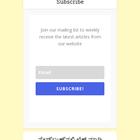
Subscribe
Join our mailing list to weekly
receive the latest articles from
our website
SUBSCRIBE!
One e-mail a week. We don't spam.
Don't forget to check the promotional
tab if you are using gmail.
ಫೇಸ್’ಬುಕ್’ನಲ್ಲಿ ಲೈಕ್ ಮಾಡಿ