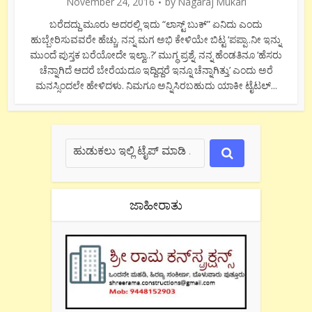
November 24, 2016
by
Nagaraj Mukari
ಬರೆದದ್ದು ಮೂರು ಅದರಲ್ಲಿ ಇದು “ಲಾಸ್ಟ್ ಬುಕ್” ಏನಿದು ಎಂದು
ಹುಬ್ಬೇರಿಸುವವರೇ ಹೆಚ್ಚು. ನನ್ನ ಮಗ ಅಭಿ ಕೇಳಿಯೇ ಬಿಟ್ಟ ‘ಪಪ್ಪಾ..ನೀ ಇನ್ನು
ಮುಂದೆ ಪುಸ್ತಕ ಬರೆಯೋದೇ ಇಲ್ವಾ..?’ ಮುಗ್ಧ ಪ್ರಶ್ನೆ. ನನ್ನ ಹೆಂಡತಿನೂ ‘ಹೆಸರು
ಚೆನ್ನಾಗಿದೆ ಆದರೆ ಬೇರೆಯದೂ ಇದ್ದಿದ್ದರೆ ಇನ್ನೂ ಚೆನ್ನಾಗಿತ್ತು’ ಎಂದು ಅರೆ
ಮನಸ್ಸಿಂದಲೇ ಹೇಳಿದಳು. ನಿಮಗೂ ಅನ್ನಿಸಿರಬಹುದು ಯಾಕೀ ಟೈಟಲ್...
ಜಾಹೀರಾತು