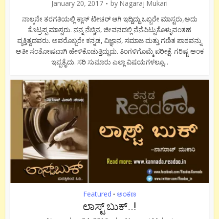
January 20, 2017
by
Nagaraj Mukari
ನಾಲ್ಕನೇ ತರಗತಿಯಲ್ಲಿ ಕ್ಲಾಸ್ ಟೀಚರ್ ಆಗಿ ಇದ್ದಿದ್ದು ಒಬ್ಬರೇ ಮಾಸ್ಟರು,ಅದು
ಕೊಟ್ರಪ್ಪ ಮಾಸ್ಟರು. ನನ್ನ ನೆಚ್ಚಿನ, ಜೀವನದಲ್ಲಿ ನೆನೆಪಿಟ್ಟುಕೊಳ್ಳುವಂತಹ
ವ್ಯಕ್ತಿತ್ವದವರು. ಅವರೊಬ್ಬರೇ ಕನ್ನಡ, ವಿಜ್ಞಾನ, ಸಮಾಜ ಮತ್ತು ಗಣಿತ ಪಾಠವನ್ನು
ಅತೀ ಸಂತೋಷವಾಗಿ ಹೇಳಿಕೊಡುತ್ತಿದ್ದುದು. ತಿಂಗಳಿಗೊಮ್ಮೆ ಪರೀಕ್ಷೆ. ಗರಿಷ್ಟ ಅಂಕ
ಇಪ್ಪತೈದು. ಸರಿ ಸುಮಾರು ಎಲ್ಲಾ ವಿಷಯಗಳಲ್ಲೂ...
Featured
ಅಂಕಣ
•
ಲಾಸ್ಟ್ ಬುಕ್..!