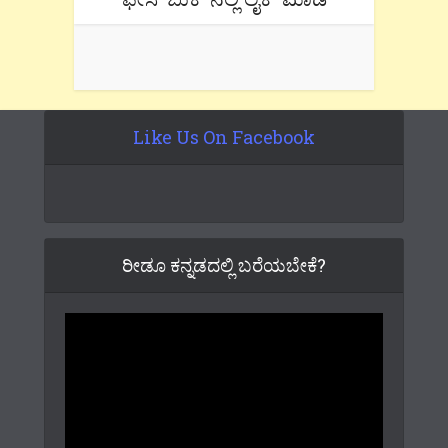
Like Us On Facebook
ರೀಡೂ ಕನ್ನಡದಲ್ಲಿ ಬರೆಯಬೇಕೆ?