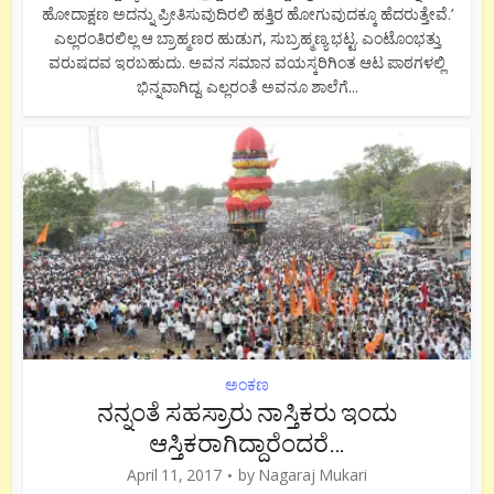
ಹೋದಾಕ್ಷಣ ಅದನ್ನು ಪ್ರೀತಿಸುವುದಿರಲಿ ಹತ್ತಿರ ಹೋಗುವುದಕ್ಕೂ ಹೆದರುತ್ತೇವೆ.’
ಎಲ್ಲರಂತಿರಲಿಲ್ಲ ಆ ಬ್ರಾಹ್ಮಣರ ಹುಡುಗ, ಸುಬ್ರಹ್ಮಣ್ಯ ಭಟ್ಟ. ಎಂಟೊಂಭತ್ತು
ವರುಷದವ ಇರಬಹುದು. ಅವನ ಸಮಾನ ವಯಸ್ಕರಿಗಿಂತ ಆಟ ಪಾಠಗಳಲ್ಲಿ
ಭಿನ್ನವಾಗಿದ್ದ. ಎಲ್ಲರಂತೆ ಅವನೂ ಶಾಲೆಗೆ...
ಅಂಕಣ
ನನ್ನಂತೆ ಸಹಸ್ರಾರು ನಾಸ್ತಿಕರು ಇಂದು
ಆಸ್ತಿಕರಾಗಿದ್ದಾರೆಂದರೆ…
April 11, 2017
by
Nagaraj Mukari