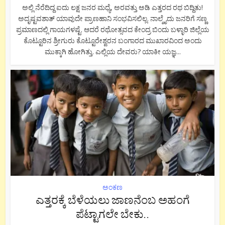
ಅಲ್ಲಿ ನೆರೆದಿದ್ದ ಐದು ಲಕ್ಷ ಜನರ ಮಧ್ಯೆ, ಅರವತ್ತು ಅಡಿ ಎತ್ತರದ ರಥ ಬಿದ್ದಿತು!
ಅದೃಷ್ಟವಶಾತ್ ಯಾವುದೇ ಪ್ರಾಣಹಾನಿ ಸಂಭವಿಸಲಿಲ್ಲ. ನಾಲ್ಕೈದು ಜನರಿಗೆ ಸಣ್ಣ
ಪ್ರಮಾಣದಲ್ಲಿ ಗಾಯಗಳಷ್ಟೆ. ಆದರೆ ರಥೋತ್ಸವದ ಕೇಂದ್ರ ಬಿಂದು ಬಳ್ಳಾರಿ ಜಿಲ್ಲೆಯ
ಕೊಟ್ಟೂರಿನ ಶ್ರೀಗುರು ಕೊಟ್ಟೂರೇಶ್ವರನ ಬಂಗಾರದ ಮುಖಾರವಿಂದ ಅಂದು
ಮುಕ್ಕಾಗಿ ಹೋಗಿತ್ತು. ಎಲ್ಲಿಯ ದೇವರು? ಯಾಕೀ ಯಜ್ಞ...
ಅಂಕಣ
ಎತ್ತರಕ್ಕೆ ಬೆಳೆಯಲು ಜಾಣನೆಂಬ ಅಹಂಗೆ
ಪೆಟ್ಟಾಗಲೇ ಬೇಕು..