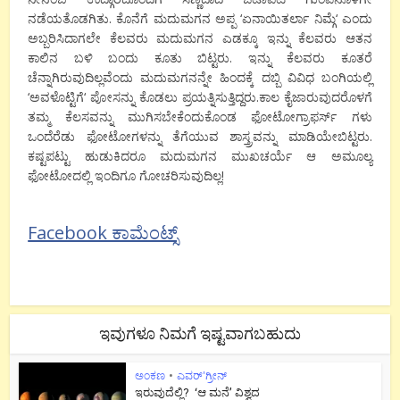
ನಡೆಯತೊಡಗಿತು. ಕೊನೆಗೆ ಮದುಮಗನ ಅಪ್ಪ
‘
ಏನಾಯಿತರ್ಲಾ ನಿಮ್ಗೆ
‘
ಎಂದು
ಅಬ್ಬರಿಸಿದಾಗಲೇ ಕೆಲವರು ಮದುಮಗನ ಎಡಕ್ಕೂ ಇನ್ನು ಕೆಲವರು ಆತನ
ಕಾಲಿನ ಬಳಿ ಬಂದು ಕೂತು ಬಿಟ್ಟರು. ಇನ್ನು ಕೆಲವರು ಕೂತರೆ
ಚೆನ್ನಾಗಿರುವುದಿಲ್ಲವೆಂದು ಮದುಮಗನನ್ನೇ ಹಿಂದಕ್ಕೆ ದಬ್ಬಿ ವಿವಿಧ ಬಂಗಿಯಲ್ಲಿ
‘
ಅವಳೊಟ್ಟಿಗೆ
‘
ಪೋಸನ್ನು ಕೊಡಲು ಪ್ರಯತ್ನಿಸುತ್ತಿದ್ದರು.ಕಾಲ ಕೈಜಾರುವುದರೊಳಗೆ
ತಮ್ಮ ಕೆಲಸವನ್ನು ಮುಗಿಸಬೇಕೆಂದುಕೊಂಡ ಫೋಟೋಗ್ರಾಫರ್ಸ್ ಗಳು
ಒಂದೆರೆಡು ಫೋಟೋಗಳನ್ನು ತೆಗೆಯುವ ಶಾಸ್ತ್ರವನ್ನು ಮಾಡಿಯೇಬಿಟ್ಟರು.
ಕಷ್ಟಪಟ್ಟು ಹುಡುಕಿದರೂ ಮದುಮಗನ ಮುಖಚರ್ಯೆ ಆ ಅಮೂಲ್ಯ
ಫೋಟೋದಲ್ಲಿ ಇಂದಿಗೂ ಗೋಚರಿಸುವುದಿಲ್ಲ!
Facebook ಕಾಮೆಂಟ್ಸ್
ಇವುಗಳೂ ನಿಮಗೆ ಇಷ್ಟವಾಗಬಹುದು
ಅಂಕಣ
•
ಎವರ್'ಗ್ರೀನ್
ಇರುವುದೆಲ್ಲಿ? ‘ಆ ಮನೆ’ ವಿಶ್ವದ