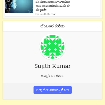
ಪರಮಾಣುಬಾಂಬುಗಳಿಗಿಂತಲೂ
ಅಪಾಯಕಾರಿಯಾಗಬಹುದೇ ಈ
ಟೆಕ್ನಾಲಜಿ!!
by
Sujith Kumar
ಲೇಖಕರ ಕುರಿತು
Sujith Kumar
ಹವ್ಯಾಸಿ ಬರಹಗಾರ.
ಎಲ್ಲಾ ಲೇಖನಗಳನ್ನು ನೋಡಿ