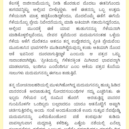
ಕೆಲಸಕ್ಕೆ ರಾಜೀನಾಮೆಯನ್ನು ನೀಡಿ ಹೊರಡುವ ಮೊದಲು ಈತನಿಗೊಂದು
ಕಾಗದವನ್ನಿಟ್ಟು ಅಲ್ಲಿಂದ ಬೀಳ್ಕೊಟ್ಟಳು. ಆಕೆ ಈತನನ್ನು ಒಬ್ಬ ಉತ್ತಮ
ಗೆಳೆಯನಾಗಿ ಮಾತ್ರ ಹಚ್ಚಿಕೊಂಡಿದ್ದಳೆಂದೂ
,
ಮೊದಲೊಮ್ಮೆ ಈಕೆಗೆ ಈಗೆಯೆ
ಗೆಳೆಯನೊಬ್ಬ ಪ್ರೇಮ ನಿವೇದನೆಯನ್ನು ಮಾಡಿ ಅತಿಯಾಗಿ ಸತಾಯಿಸಿದ್ದನೆಂದೂ
,
ಅಲ್ಲಿಂದ ಮುಂದಕ್ಕೆ ಈಕೆ ಯಾವ ಹುಡುಗನನ್ನೂ ಗೆಳೆಯನಾಗಿ
ಮಾಡಿಕೊಳ್ಳಲಿಲ್ಲವೆಂದೂ
,
ದೇವರ ಕೃಪೆಯಿಂದ ಮದುಮಗನಂತಹ ಒಳ್ಳೆಯ
ಗೆಳೆಯ ಆಕೆಗೆ ದೊರೆತರೂ ಆತನೂ ತನ್ನ ಉದ್ದೇಶವನ್ನು ಪ್ರೀತಿ ಪ್ರೇಮವೆಂಬ
ಮೂರುಕಾಸಿನ ಭಾವಗಳಿಗೇ ಮುಡಿಪಾಗಿಟ್ಟಿರುವುನ್ನು ಕಂಡು ಅತಿಯಾಗಿ ನೊಂದ
ಆಕೆ ಇವನಿಂದ ದೂರವಾಗುತ್ತಿದ್ದಾಳೆ ಎಂಬುದು ಆ ಪತ್ರದ ಒಟ್ಟು
ಸಾರಾಂಶವಾಗಿದ್ದಿತು.
‘
ಪ್ರೀತಿಯನ್ನು ಗೆಳೆತನಕ್ಕಿಂತ ಮಿಗಿಲಾದ ಭಾವವನ್ನಾಗಿ
ಮಾಡಲಾಗದು
,
ಇಂದಿಗೂ ಎಂದೆಂದಿಗೂ
‘
ಎಂಬ ಆಕೆಯ ಪತ್ರದ ಕೊನೆಯ
ಸಾಲುಗಳು ಮದುಮಗನನ್ನು ಈಗಲೂ ಕಾಡುತ್ತಿವೆ.
ತನ್ನ ಯೋಚನಾಲಹರಿಯಲ್ಲಿ ಮುಳುಗಿಹೋಗಿದ್ದ ಮದುಮಗನನ್ನು ಹುಚ್ಚು ಹಿಡಿದ
ವಾನರರಂತೆ ಅರಚಾಡುತಿದ್ದ ಸೋದರಸಂಬಂಧಿಗಳ ಸದ್ದು ಎಚ್ಚರಿಸಿತು. ಈ
ಇಬ್ಬರು ಗೆಳೆಯರ ಬಗ್ಗೆ ರೂಮಿನ ಹೊರಗೆ
ಅರಚುತ್ತಿದ್ದ ವಾನರರ
ಗುಂಪಿನೊಳಗೇ ಒಂದಿಬ್ಬರು ಬಲ್ಲರಾದರೂ ಯಾರೂ ಆತನೊಟ್ಟಿಗೆ ಅಷ್ಟಾಗಿ
ಚರ್ಚಿಸುತ್ತಿರಲಿಲ್ಲ. ಅಂದು
ಸಂಜೆ ಅಂದುಕೊಂಡಂತೆ ಊರು ಸುತ್ತುವ ನೆಪವೊಡ್ಡಿ
ಮದುಮಗನನ್ನು ಎಳೆದುಕೊಂಡೋದ ಪಡೆ ಕಂಠಪೂರ್ತಿ ಕುಡಿದು
ವಾಪಸ್ಸಾಗುವಾಗ ಮಧ್ಯರಾತ್ರಿ ಕಳೆದಿತ್ತು. ಎಣ್ಣೆಯ ನಶೆಯಲ್ಲಿ ಏನೆಲ್ಲಾ