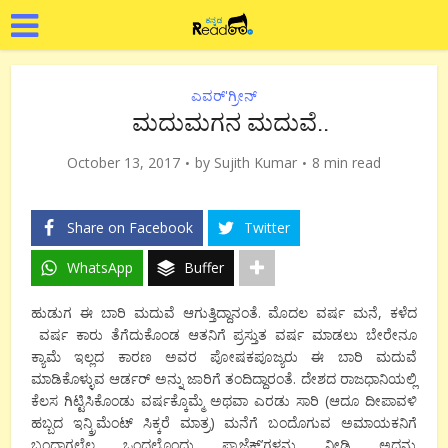
ಎವರ್'ಗ್ರೀನ್
ಮದುಮಗನ ಮದುವೆ..
October 13, 2017
by
Sujith Kumar
8 min read
Share on Facebook
Twitter
WhatsApp
Buffer
ಹುಡುಗ ಈ ಬಾರಿ ಮದುವೆ ಆಗುತ್ತಿದ್ದಾನಂತೆ. ಮೊದಲ ವರ್ಷ ಮನೆ
,
ಕಳೆದ
ವರ್ಷ ಕಾರು ತೆಗೆದುಕೊಂಡ ಆತನಿಗೆ ಪ್ರಸ್ತುತ ವರ್ಷ ಮಾಡಲು ಬೇರೇನೂ
ಕ್ಯಾಮೆ ಇಲ್ಲದ ಕಾರಣ ಅವರ ಪೋಷಕಪೂಜ್ಯರು ಈ ಬಾರಿ ಮದುವೆ
ಮಾಡಿಕೊಳ್ಳುವ ಆರ್ಡರ್ ಅನ್ನು ಜಾರಿಗೆ ತಂದಿದ್ದಾರಂತೆ. ದೇಶದ ರಾಜಧಾನಿಯಲ್ಲಿ
ಕೆಲಸ ಗಿಟ್ಟಿಸಿಕೊಂಡು
ವರ್ಷಕ್ಕೊಮ್ಮೆ ಅಥವಾ ಎರಡು ಸಾರಿ (ಆದೂ ದೀಪಾವಳಿ
ಹಬ್ಬದ ಇನ್ಕ್ರಿಮೆಂಟ್ ಸಿಕ್ಕರೆ ಮಾತ್ರ) ಮನೆಗೆ ಬಂದೊಗುವ ಅಮಾಯಕನಿಗೆ
ಬಂದಾಗಲೆಲ್ಲ ಒಂದಲ್ಲೊಂದು ಪ್ರಾಜೆಕ್ಟ್’ಗಳನ್ನು ನೀಡಿ ಅದನ್ನು