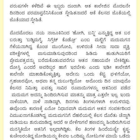
ವರುಷಗಳೇ ಕಳೆದಿವೆ ಈ ಇಬ್ಬರು ದೂರಾಗಿ. ಆತ ಕಾಲೇಜಿನ ಮೊದಲನೇ
ದಿನದಿಂದ ಪರಮಾಪ್ತನೆನಿಸಿಕೊಂಡ ಸ್ನೇಹಿತನಾದರೆ ಆಕೆ ಕೆಲಸದ ಜೊತೆಯಲ್ಲಿ
ಜೊತೆಯಾದ
ಸ್ನೇಹಿತೆ.
ಮೊದಮೊದಲು ನಯ ನಾಜೂಕಿನಿಂದ
‘
ಹೋಗಿ
,
ಬನ್ನಿ
‘
ಎನ್ನುತ್ತಿದ್ದ
ಆತ ಬರ
ಬರುತ್ತಾ
‘
ಬಡ್ಡಿಮಗ್ನೆ
,
ಸಿಗ್ರೆಟ್ ಕೊಡ್ಸೋ
‘
ಎಂಬ ಮಟ್ಟಿಗೆ ಮದುಮಗನ
ಗೆಳೆಯನಾಗಿದ್ದ. ಕೊಂಚ ಮುಂಗೋಪಿ
,
ಉಳಿದಂತೆ ಸೀದಾ ಸಾದಾ ವ್ಯಕ್ತಿ.
ಪರೀಕ್ಷೆಗಳಲ್ಲಿ ಪಾಸುಮಾಡಿಸುವುದರಿಂದ ಹಿಡಿದು ಹುಡುಗಿಯರಿಗೆ
ಪ್ರೇಮಪತ್ರವನ್ನು ಬರೆದುಕೊಡುವವರೆಗೂ ಆತನ ಸಹಾಯವೇ ಬೇಕಿದ್ದಿತು.
ದೋಸ್ತಿ ಎಂದರೆ ಅವರಿಬ್ಬರ ಹಾಗೆ ಇರಬೇಕು ಎಂದು ಇಡೀ ಕಾಲೇಜಿಗೆ
ಕಾಲೇಜೇ ಮಾತಾಡಿಕೊಳ್ಳುತ್ತಿತ್ತು.
ಅದೇನು ಒಂದು ಕೆಟ್ಟ ಘಳಿಗೆಯೋ
,
ಗ್ರಹಚಾರವೋ
,
ಅಥವಾ ತನ್ನ ದುರ್ಬುದ್ಧಿಯೋ
ಅದೊಂದು ದಿನ ಯಾವುದೊ
ಕೆಲಸದ ನಿಮಿತ್ತಾ ಐವತ್ತು ಸಾವಿರ ರೂಪಾಯಿಗಳನ್ನು ಆತನಿಂದ ಪಡೆದ
ಮದುಮಗ ಅದನ್ನು ಹಿಂದಿರುಗಿಸುವ ಮಾತನ್ನು ಮಾತ್ರ ಎತ್ತಲೇ ಇಲ್ಲ. ಇಂದು
ನಾಳೆಯಾಗಿ
,
ನಾಳೆ ನಾಡಿದ್ದಾಗಿ
,
ದಿನಗಳು ತಿಂಗಳುಗಳಾಗಿ ಉರುಳಿದವು.
ಈವೊಂದು ಕಾರಣಕ್ಕೆ ಏನೋ ನಿಧಾನವಾಗಿ ಮದುಮಗ ಆತನ ಸಂಪರ್ಕದಿಂದ
ವಿಮುಖನಾಗತೊಡಗಿದ್ದ
.
ಮದುಮಗನಿಗೆ ದೆಹಲಿಯಲ್ಲಿ ಕೆಲಸ ದೊರೆತು ಚೆನ್ನಾಗಿ
ದುಡಿಯಲು ಶುರುಮಾಡಿದ್ದ. ಆದರೆ ಆ ವೇಳೆಗಾಗಲೆ ಹಣವನ್ನು ಹಿಂದಿರುಗಿಸುವ
ಮನಸ್ಥಿತಿಯೇ ಆತನಿಗೆ ಇಲ್ಲದಾಗಿದ್ದಿತು. ಕೆಲ ತಿಂಗಳ ಹಿಂದೆಯಷ್ಟೇ ಕೃಷ್ಣ-
ಕುಚೇಲರಂತಿದ್ದ ಜೋಡಿಯನ್ನು ಕೇವಲ ಒಂದಿಷ್ಟು ನೋಟುಗಳ ಮಾಯೆ ಒಡೆದು