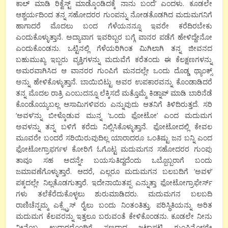
ಕಾಲ್ ಮಾಡಿ ರಿಕ್ವೆಸ್ಟ್ ಮಾಡ್ಕೊಂಡಿದಕ್ಕೆ ನಾನು ಬಂದೆ
‘
ಎಂದಳು. ಕೂಡಲೇ
ಆಶ್ಚರ್ಯದಿಂದ ತನ್ನ ಸಹೋದರರ ಗುಂಪನ್ನು ನೋಡತೊಡಗಿದ ಮದುಮಗನಿಗೆ
ಹಾಗಾದರೆ ಮೊದಲು ಬಂದ ಗೆಳೆಯನನ್ನೂ ಇವರೇ ಕರೆದಿರಬೇಕು
ಎಂದುಕೊಳ್ಳುತ್ತಾನೆ. ಅದ್ಯಾವಾಗ ಇವರಿಬ್ಬರ ಬಗ್ಗೆ ವಾನರ ಪಡೆಗೆ ಹೇಳಿದ್ದೇನೋ
ಎಂದುಕೊಂಡನು. ಒಟ್ಟಿನಲ್ಲಿ ಗೆಳೆಯರಿಗಿಂತ ಮಿಗಿಲಾಗಿ ತನ್ನ ಜೀವನದ
ಬಹುಮುಖ್ಯ ಇಬ್ಬರು ವ್ಯಕ್ತಿಗಳನ್ನು ಮದುವೆಗೆ ಕರೆತಂದು ಈ ಕೆಲಕ್ಷಣಗಳನ್ನು
ಅಮರವಾಗಿಸಿದ ಆ ವಾನರರ ಗುಂಪಿಗೆ ಮನದಲ್ಲೇ ಒಂದು ದೊಡ್ಡ ಥ್ಯಾಂಕ್ಸ್
ಅನ್ನು ಹೇಳಿಕೊಳ್ಳುತ್ತಾನೆ. ಬಾಯಿಬಿಟ್ಟು ಅವರ ಉಪಕಾರವನ್ನು ಕೊಂಡಾಡಿದರೆ
ತನ್ನ ಮೊದಲ ರಾತ್ರಿ ಎಂಬುದನ್ನೂ ಲೆಕ್ಕಿಸದೆ ಮತ್ತೊಮ್ಮೆ ಕಿಡ್ನಾಪ್ ಮಾಡಿ ಬಾರಿನೆಡೆ
ಕೊಂಡೊಯ್ಯಬಲ್ಲ ಆಸಾಮಿಗಳಿವರು ಎನ್ನುವುದು ಆತನಿಗೆ ತಿಳಿದಿರುತ್ತದೆ. ಸರಿ
‘
ಅವಳ
‘
ನ್ನು ಬೀಳ್ಕೊಡುವ ಮುನ್ನ
‘
ಒಂದು ಫೋಟೋ
’
ಎಂದ ಮದುಮಗ
ಅವಳನ್ನು ತನ್ನ ಬಳಿಗೆ ಕರೆದು ನಿಲ್ಲಿಸಿಕೊಳ್ಳುತ್ತಾನೆ. ಫೋಟೋದಲ್ಲಿ ಕೇವಲ
ಮೂವರೇ ಬಂದರೆ ಸರಿಯಿರುವುದಿಲ್ಲ ಯಾರಾದರೂ ಒಂತಿಷ್ಟು ಜನ ಬನ್ನಿ ಎಂದ
ಫೋಟೋಗ್ರಾಫರ್ಗಳ ಕೋರಿಗೆ ಓಗೊಟ್ಟ ಮದುಮಗನ ಸಹೋದರರ ಗುಂಪು
ತಾವೂ ಸಹ ಅದನ್ನೇ ಬಯಸುತಿದ್ದದೆಂದು ಒಬ್ಬೊಬ್ಬರಾಗೆ ಬಂದು
ಜಮಾವಣೆಗೊಳ್ಳುತ್ತಾರೆ. ಆದರೆ
,
ಎಲ್ಲರೂ ಮದುಮಗನ ಬಲಬದಿಗೆ
‘
ಅವಳ
‘
ಪಕ್ಕದಲ್ಲೇ ನಿಲ್ಲತೊಡಗುತ್ತಾರೆ. ಇದೇನಾಯಿತಪ್ಪ ಎನ್ನುತ್ತಾ ಫೋಟೋಗ್ರಾಫೇರ್ಸ್
ಗಳು ತಲೆಕೆರೆದುಕೊಳ್ಳಲು ಶುರುಮಾಡಿದರು. ಮದುಮಗನ ಬಲಬದಿ
ರಾಣಿಚೆನ್ನಮ್ಮ ಎಕ್ಸ್ಪ್ರೆಸ್ ರೈಲು ಬಂದು ನಿಂತಂತಿತ್ತು. ಪರಿಸ್ಥಿತಿಯನ್ನು ಅರಿತ
ಮದುಮಗ ಕೆಲವರನ್ನು ಇತ್ತಲೂ ಬರುವಂತೆ ಕೇಳಿಕೊಂಡನು. ಕೂಡಲೇ ನೀನು
ನೀನೆಂಬ ಉದ್ಗಾರದೊಂದಿಗೆ ಸಣ್ಣದಾದ ಜಟಾಪಟಿ ಗುಂಪಿನೊಳಗೇ