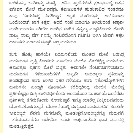
ಒಳಹೊಕ್ಕು
,
ಬಾಗಿಲನ್ನು ಮುಚ್ಚಿ
,
ಹಸಿದ ಪ್ರಾಣಿಗಳಂತೆ ಕ್ಷಣಾರ್ಧದಲ್ಲಿ ಆತನ
ಲಗೇಜಿನ ಮೇಲೆ ಮುಗಿಬಿದ್ದವು. ಕೆಲನಿಮಿಷಗಳ ಹುಡುಕಾಟದ ನಂತರವೂ
ತಾವು
‘
ಬಯಸಿದ್ದು
’
ಸಿಗದಿದ್ದಾಗ ಹ್ಯಾಪೆ ಮೊರೆಯನ್ನು ಹಾಕಿಕೊಂಡು
ಒಂದೊಂದಾಗೆ ಜಾಗ ಕಿತ್ತವು. ಆದರೆ ಸಂಜೆ ಯಾರಿಗೂ ತಿಳಿಯದಂತೆ
ಕಿಡ್ನಾಪ್
ಮಾಡಿಯಾದರೂ ಸರಿಯೇ ಊರಿನ ಬಾರಿಗೆ ತನ್ನನ್ನು
ಎತ್ತಾಕಿಕೊಂಡು ಹೋಗಿ
ನಾಲ್ಕು ನಾಲ್ಕು ಪೆಗ್ ಗಳನ್ನು ಗಂಟಲಿನೊಳಗೆ ಗಟಗಟ ಇಳಿಸಿ ಜೇಬಿಗೆ ಕತ್ತರಿ
ಹಾಕುವರು ಎಂಬುದ ಚೆನ್ನಾಗಿ ಬಲ್ಲ ಮದುಮಗ.
ತುಸು ಹೊತ್ತು ಹಾಗೆಯೇ ವಿರಮಿಸಲೆಂದು ಮಂಚದ ಮೇಲೆ ಒರಗಿದ್ದ
ಮದುಮಗನ ದೃಷ್ಟಿ ಕೋಣೆಯ ಮೂಲೆಯ ಮೇಜಿನ ಮೇಲಿಟ್ಟಿದ್ದ ಮದುವೆಯ
ಆಮಂತ್ರಣ ಪ್ರತಿಗಳ ಮೇಲೆ ಬಿದ್ದಿತು. ಅದಾಗಲೇ ನೆಂಟರಾದಿಗಳಿಂದಿಡಿದು
ಮದುಮಗನ
ಗೆಳೆಯರಾದಿಗಳಿಗೆ ಅಪ್ಪನೇ ಆಮಂತ್ರಣ ಪ್ರತಿಯನ್ನು
ಹಂಚಿದ್ದರಿಂದ ಹಾಗು ಉಳಿದ ಇತರ ಗೆಳೆಯರು ಹಾಗು ಸಹೋದ್ಯೋಗಿಗಳಿಗೆ
ಹುಡುಗನೇ ಖುದ್ದಾಗಿ ಫೋನಾಹಿಸಿ ಕರೆದಿದ್ದರಿಂದ್ದ ಮೇಜಿನ ಮೇಲಿದ್ದ
ಪ್ರತಿಗಳೆಲ್ಲವೂ ಮಿಕ್ಕಿ ಉಳಿದವುಗಳೆಂದು ಅಂದುಕೊಂಡನು. ಹಾಗೆಯೆ ಒಂದೆರೆಡು
ಪ್ರತಿಗಳನ್ನು ತೆಗೆದುಕೊಂಡು ನೋಡುತ್ತಾನೆ. ಇನ್ನೂ ಯಾರೆಲ್ಲ ಮಿಕ್ಕಿರಬವುದೆಂದು
ಯೋಚಿಸತೊಡಗುತ್ತಾನೆ.
ಯೋಚನೆಯಲ್ಲಿ ಮಗ್ನನಾದ ಮದುಮಗನಿಗೆ ಕೂಡಲೇ
‘
ಅವರಿಬ್ಬರ
’
ನೆನಪು ಮಗದೊಮ್ಮೆ ಮೂಡುತ್ತದೆ.ಅವರಿಬ್ಬರನ್ನೂ ಮದುವೆಗೆ
ಕರೆಯುವವರೆಗೂ ಅದೇನೋ ಒಂದು ಅಪೂರ್ಣತೆಯ ಭಾವ ಮನದಲ್ಲಿ
ಮೂಡುತ್ತಿರುತ್ತದೆ.