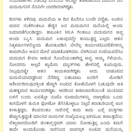
ಸಂಭಾಷಣೆಗಳು ನಡೆದವು ಎಂಬುದು ಅದೆಷ್ಟೇ ತಡಕಾಡಿದರೂ ಮಾರನೇ ದಿನ
ಮದುಮಗನಿಗೆ ನೆನಪಿಗೇ ಬಾರದಿರದಾಗಿದ್ದಿತು.
ದಿನಗಳು ಕಳೆದವು. ಮದುವೆಯ ಆ ದಿನ ಕೊನೆಗೂ ಬಂದೇ ಬಿಟ್ಟಿತು. ಊರಿನ
ವಾರದ ಸಂತೆಗಿಂತಲೂ ಹೆಚ್ಚಿನ ಜನ ಮದುಮಗನ ಮನೆಯಲ್ಲಿ ಅಂದು
ಜಮಾವಣೆಗೊಂಡಿದ್ದರು. ತಾಲೂಕಿನ
MLA
ಗಿಂತಲೂ ಮದುಮಗನ ಅಪ್ಪ
ಅಂದು ಬ್ಯುಸಿ. ಮದುಮಗ ಏಳುವುದನ್ನೇ ಕಾಯುತ್ತಿದ್ದ ಎಲ್ಲರು ಆತನ
ನಿತ್ಯಕರ್ಮಗಳನ್ನೊಂದು ಹೊರತುಪಡಿಸಿ ಬೇರೆಲ್ಲ ಕಾರ್ಯಚಟುವಟಿಕೆಗಳನ್ನು
ತಾವಾಗಿಯೇ ಅವನ ಮೇಲೆ ಮಾಡತೊಡಗಿದರು.
ಬೆಳಗಿನಿಂದ ಸಂಜೆಯವರೆಗೂ
ಮದುಮಗ ಕೇವಲ ಆಡುವ ಗೊಂಬೆಯಂತಾಗಿದ್ದ. ಅಪ್ಪ
,
ಅಮ್ಮ
,
ಗೆಳೆಯರು
,
ಸೋದರರು ಅಲ್ಲದೆ ಕ್ಯಾಮೆರಾ ಮ್ಯಾನ್’ಗಳು ಹೇಳಿದಲ್ಲಿ ಕೂರುವುದು
,
ನಿಲ್ಲುವುದಷ್ಟೇ ಆತನ ಕಾಯಕವಾಗಿದ್ದಿತು. ಅದು ಬಾಡೂಟದ
ಮದುವೆಯಾದದ್ದರಿಂದ ನೆರೆದಿದ್ದ ಬಹುಪಾಲು ಜನರಿಗೆ
ಜೋಡಿಗೆ
ಆಶೀರ್ವದಿಸುವುದಕ್ಕಿಂತ ಹೆಚ್ಚಾಗಿ ಊಟದ ಕೋಣೆಯೊಳಗೆ ಓಡುವುದೇ ಅತಿ
ಮಹತ್ವವಾದ
ಕಾರ್ಯವಾಗಿದ್ದಿತು
.
ಆದರಿಂದ
ಕಾಟಾಚಾರಕೆಂಬಂತೆ ಮ೦ಟಪದ
ಬಳಿಗೆ ಬಂದು ಐವತ್ತೋ ನೂರೊ ರೂಪಾಯಿಗಳನ್ನು ನಾಲ್ಕಾಣೆಯ ಒಂದು
ಕಾಗದೊಳಗೆ ತುರುಕಿ ಫೋಟೋ ತೆಗೆಸಿಕೊಳ್ಳಲೂ ನಿಲ್ಲದೆ ತರಾತುರಿಯಲ್ಲಿ ಜಾಗ
ಕೀಳುತ್ತಿದ್ದರು. ಕೆಲವರಂತೂ ಸಾಲಿನಲ್ಲಿ ಕಾದು ಕಾದು ಎಲ್ಲಿ ಪಂಕ್ತಿಗಳು
ಹೆಚ್ಚಾಗುತ್ತಿದ್ದಂತೆ ಮಾಂಸದ ಚೂರುಗಳ ಸಂಖ್ಯೆಯಲ್ಲೂ ಇಳಿಮುಖ ಕಾಣುತ್ತದೆಂಬ
ಲೆಕ್ಕಾಚಾರದೊಂದಿಗೆ ಚಿಂತಾಗ್ರಸ್ತರಾಗಿ ಯಾರು ನೋಡುತ್ತಿಲ್ಲ ಎಂದು ತಮಗೆ
ತಾವೇ ಅಂದುಕೊಂಡು ಸಾಲಿನಿಂದ ವಾಪಸ್ಸಾಗಿ ಊಟದ ಮನೆಯನ್ನು