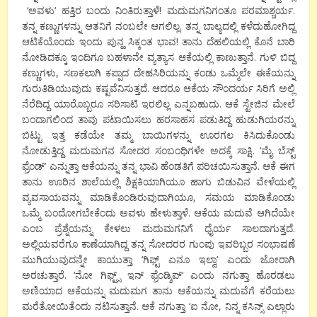
‘
ಅವಳು
‘
ಹತ್ತಿರ ಬಂದು ನಿಂತಿರುತ್ತಾಳೆ
!
ಮದುಮಗನಿಗಂತೂ ಪರಮಾಶ್ಚರ್ಯ.
ತನ್ನ ಕಣ್ಣುಗಳನ್ನು ಆತನಿಗೆ ನಂಬಲೇ ಆಗಲಿಲ್ಲ. ತನ್ನ ಬಾಲ್ಯದಲ್ಲಿ ಕಳೆದುಹೋಗಿದ್ದ
ಆಟಿಕೆಯೊಂದು ಇಂದು ಪುನ್ಹ ಸಿಕ್ಕಂತ ಭಾವ! ತಾನು ದೆಹಲಿಯಲ್ಲಿ ಕೊನೆ ಬಾರಿ
ನೋಡಿದಕ್ಕೂ ಇಂದಿಗೂ ಬಹಳಾನೇ ವ್ಯತ್ಯಾಸ ಆಕೆಯಲ್ಲಿ ಕಾಣುತ್ತಾನೆ. ಗುಳಿ ಬಿದ್ದ
ಕಣ್ಣುಗಳು
,
ಸಣಕಲಾಗಿ ಕಪ್ಪಾದ ದೇಹಸಿರಿಯನ್ನು ಕಂಡು ಒಮ್ಮೆಲೇ ಈಕೆಯನ್ನು
ಗುರುತಿಡಿಯುವುದು ಕಷ್ಟವೆನಿಸುತ್ತದೆ.
ಆದರೂ ಆಕೆಯ ಸೌಂದರ್ಯ ಸಿರಿಗೆ ಅಲ್ಲಿ
ನೆರೆದಿದ್ದ ಯಾರೊಬ್ಬರೂ ಸರಿಸಾಟಿ ಇರಲಿಲ್ಲ ಎನ್ನಬಹುದು. ಆಕೆ ಸ್ಟೇಜಿನ ಮೇಲೆ
ಬಂದಾಗಲಿಂದ ತಾವು ಪಟಾಯಿಸಲು ಹರಸಾಹಸ ಪಡುತಿದ್ದ ಹುಡುಗಿಯರನ್ನು
ಬಿಟ್ಟು ಇತ್ತ ಕಡೆಯೇ ತಮ್ಮ ಬಾಯಿಗಳನ್ನು ಊರಗಲ ಕಿಸಿದುಕೊಂಡು
ನೋಡುತ್ತಿದ್ದ ಮದುಮಗನ ಸೋದರ ಸಂಬಂಧಿಗಳೇ ಅದಕ್ಕೆ ಸಾಕ್ಷಿ.
‘
ಮೈ ಬೆಸ್ಟ್
ಫ್ರೆಂಡ್
’
ಎನ್ನುತ್ತಾ ಆಕೆಯನ್ನು ತನ್ನ ಭಾವಿ ಹೆಂಡತಿಗೆ ಪರಿಚಯಿಸುತ್ತಾನೆ. ಆಕೆ ಈಗ
ತಾನು ಊರಿನ ಶಾಲೆಯಲ್ಲಿ ಶಿಕ್ಷಕಿಯಾಗಿಯೂ ಹಾಗು ಬಿಡುವಿನ ವೇಳೆಯಲ್ಲಿ
ವ್ಯವಸಾಯವನ್ನು ಮಾಡಿಕೊಂಡಿರುವುದಾಗಿಯೂ
,
ಸಮಯ ಮಾಡಿಕೊಂಡು
ಒಮ್ಮೆ ಬಂದೋಗಬೇಕೆಂದು ಅವಳು ಹೇಳುತ್ತಾಳೆ. ಆಕೆಯ ಮದುವೆ ಆಗಿದೆಯೇ
ಎಂಬ ಪ್ರೆಶ್ನೆಯನ್ನು ಕೇಳಲು ಮದುಮಗನಿಗೆ ಧೈರ್ಯ ಸಾಲದಾಗುತ್ತದೆ.
ಅಲ್ಲಿಯವರೆಗೂ ಕಾಣೆಯಾಗಿದ್ದ ತನ್ನ ಸೋದರರ ಗುಂಪು ಇವರಿಬ್ಬರ ಸಂಭಾಷಣೆ
ಮುಗಿಯುವುದನ್ನೇ ಕಾಯುತ್ತಾ
‘
ಗಿಫ್ಟ್ ಏನೂ ಇಲ್ವಾ
‘
ಎಂದು ಜೋರಾಗಿ
ಅರಚುತ್ತಾರೆ.
‘
ನೋ ಗಿಫ್ಟ್ಸ್ ಇನ್ ಫ್ರೆಂಡ್ಶಿಪ್
‘
ಎಂದು ನಗುತ್ತಾ ಹೊರಡಲು
ಅಣಿಯಾದ ಆಕೆಯನ್ನು ಮದುಮಗ ತಾನು ಆಕೆಯನ್ನು ಮದುವೆಗೆ ಕರೆಯಲು
ಮರೆತೋಯಿತೆಂದು ನಟಿಸುತ್ತಾನೆ. ಆಕೆ ನಗುತ್ತಾ
‘
ಐ ನೋ
,
ನಿನ್ನ ಕಸಿನ್ಸ್ ಎಲ್ಲಾರು