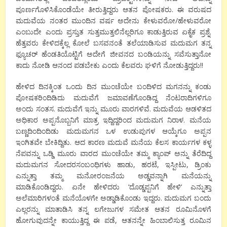
ಪೂರ್ಣಗೊಳಿಸಿಕೊಂಡೆಯೇ ತೀರುತ್ತಿದ್ದರು ಆತನ ಪೋಷಕರು. ಈ ವರುಷದ
ಮದುವೆಯ ನಂತರ ಮುಂದಿನ ವರ್ಷ ಅದೇನು ಕೇಳುವರೋ
/
ಹೇಳುವರೋ
ಎಂಬುದೇ ಎಂದು ಪ್ರಸ್ತುತ
ಸುತ್ತಮುತ್ತಲಿನೆಲ್ಲರಿಗೂ ಕಾಡುತ್ತಿರುವ ಏಕೈಕ ಪ್ರಶ್ನೆ.
ಹೆತ್ತವರು ಕೇಳಿದಕ್ಕೆಲ್ಲ ಕೋಲೆ ಬಸವನಂತೆ ತಲೆಯಾಡಿಸುವ ಮದುಮಗ ತನ್ನ
ಫ್ಯೂಚರ್ ಹೆಂಡತಿಯೊಟ್ಟಿಗೆ ಅದೇಗೆ ಜೀವನದ ಬಂಡಿಯನ್ನು ಸವೆಸುತ್ತಾನೋ
ಕಾದು ನೋಡಿ ಆನಂದ ಪಡಬೇಕು ಎಂದು ಕೆಲವರು ಘಳಿಗೆ ನೋಡುತ್ತಿದ್ದರು!!
ಹೇಳಿದ ದಿನಕ್ಕಿಂತ ಒಂದು ದಿನ ಮುಂಚೆಯೇ ಬಂದಿಳಿದ ಮಗನನ್ನು ಕಂಡು
ಪೋಷಕರಿಂದಿಡಿದು ಮದುವೆಗೆ ಜಮಾವಣೆಗೊಂಡಿದ್ದ ನೆಂಟರಾದಿಗಳಿಗೂ
ಅಂದು ಸಂತಸ. ಮದುವೆಗೆ ಇನ್ನು ಮೂರು ವಾರಗಳಿವೆ. ಮದುವೆಯ ಆಡಳಿತದ
ಅಧಿಕಾರ ಅಪ್ಪನೊಬ್ಬನಿಗೆ ಮಾತ್ರ ಇದ್ದಿದ್ದರಿಂದ ಮದುಮಗ ನಿರಾಳ. ಮನೆಯ
ಬಣ್ಣದಿಂದಿಂದಿಡು ಮದುಮಗನ
ಒಳ ಉಡುಪುಗಳ ಆಯ್ಕೆಗೂ ಅಪ್ಪನ
ಇಂಗಿತವೇ ಬೇಕಿದ್ದಿತು. ಆದ ಕಾರಣ ಮದುವೆ ಮನೆಯ ಕೆಲಸ ಕಾರ್ಯಗಳ ಕಳ್ಳ
ನೆಪವನ್ನು ಒಡ್ಡಿ ಮೂರು ವಾರದ ಮುಂಚೆಯೇ ತಮ್ಮ ಕ್ಯಾಂಪ್ ಅನ್ನು ತೆರೆದಿದ್ದ
ಮದುಮಗನ ಸೋದರಸಂಬಂಧಿಗಳು ಹಾಡು
,
ಹರಟೆ
,
ಇಸ್ಪೀಟು
,
ಡ್ರಿಂಕು
ಎನ್ನುತ್ತಾ ತಮ್ಮ ಮನೋರಂಜನೆಯ ಅಡ್ಡವನ್ನಾಗಿ ಮನೆಯನ್ನು
ಮಾಡಿಕೊಂಡಿದ್ದರು. ಏನೇ ಹೇಳಿದರು
‘
ದೊಡ್ಡಪ್ಪನಿಗೆ ಹೇಳಿ
‘
ಎನ್ನುತ್ತಾ
ಅಲೆಮಾರಿಗಳಂತೆ ಮನೆಯೊಳಗೇ ಅಡ್ಡಾಡಿಕೊಂಡು ಇದ್ದರು. ಮದುಮಗ
ಬಂದು
ಎಲ್ಲರನ್ನು ಮಾತಾಡಿಸಿ ತನ್ನ ಲಗೇಜುಗಳ ಸಮೇತ ಆತನ ರೂಮಿನೊಳಗೆ
ಹೋಗುವುದನ್ನೇ ಕಾಯುತ್ತಿದ್ದ ಈ ಪಡೆ
,
ಆತನನ್ನೇ ಹಿಂಬಾಲಿಸುತ್ತ ರೂಮಿನ