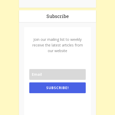
Subscribe
Join our mailing list to weekly
receive the latest articles from
our website
SUBSCRIBE!
One e-mail a week. We don't spam.
Don't forget to check the promotional
tab if you are using gmail.