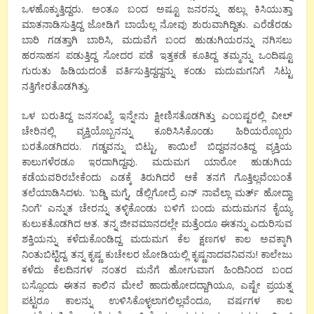
ಒಳಹೊಕ್ಕುತ್ತಿದ್ದರು. ಅಂತೂ ಬಂದ ಅಷ್ಟೂ ಜನರನ್ನು ಹಲ್ಲು ಕಿಸಿಯುತ್ತಾ
ಮಾತನಾಡಿಸುತ್ತಿದ್ದ ಜೋಡಿಗೆ ಬಾಯೆಲ್ಲ ನೋವು ಶುರುವಾಗಿದ್ದಿತು. ಎರೆಡೆರಡು
ಬಾರಿ ಗಡತ್ತಾಗಿ ಬಾರಿಸಿ
,
ಮದುವೆಗೆ ಬಂದ ಹುಡುಗಿಯರನ್ನು ನಗಿಸಲು
ಹರಸಾಹಸ ಪಡುತ್ತಿದ್ದ
ಸೋದರ ಪಡೆ ಇತ್ತಕಡೆ ಕೂತಿದ್ದ ತಮ್ಮನ್ನು ಒಂದಿಷ್ಟೂ
ಗುರುತು ಹಿಡಿಯದಂತೆ ವರ್ತಿಸುತ್ತಿದ್ದದ್ದನ್ನು ಕಂಡು ಮದುಮಗನಿಗೆ ಸಿಟ್ಟು
ನತ್ತಿಗೇರತೊಡಗಿತ್ತು.
ಒಳ ಬರುತಿದ್ದ ಜನಸಂಖ್ಯೆ ಇನ್ನೇನು ಕ್ಷೀಣಿಸತೊಡಗಿತ್ತು ಎಂಬಷ್ಟರಲ್ಲಿ ವೀಲ್
ಚೇರಿನಲ್ಲಿ ವ್ಯಕ್ತಿಯೊಬ್ಬನನ್ನು ಕೂರಿಸಿಸಿಕೊಂಡು ಹಿರಿಯರೊಬ್ಬರು
ಬರತೊಡಗಿದರು. ಗಡ್ಡವನ್ನು ಬಿಟ್ಟು
,
ಕಾಯಿಲೆ ಬಿದ್ದವನಂತಿದ್ದ ವ್ಯಕ್ತಿಯ
ಕಾಲುಗಳೆರಡೂ ಇರದಾಗಿದ್ದವು. ಮದುಮಗ ಯಾರೋ ಹುಡುಗಿಯ
ಕಡೆಯವರಿರಬೇಕೆಂದು ಎಡಕ್ಕೆ ತಿರುಗಿದರೆ ಆಕೆ ತನಗೆ ಗೊತ್ತಿಲ್ಲವೆಂಬಂತೆ
ತಲೆಯಾಡಿಸಿದಳು.
‘
ಬಡ್ಡಿ ಮಗ್ನೆ
,
ಡೆಲ್ಲಿಗೋದ್ರೆ ಏನ್ ನಾವೆಲ್ಲಾ ಮರ್ತ್ ಹೋದ್ವಾ
ನಿಂಗೆ
‘
ಎನ್ನುತ ಚೇರನ್ನು ತಳ್ಳಿಕೊಂಡು ಬಳಿಗೆ ಬಂದು ಮದುಮಗನ ಕೈಯ್ಯ
ಕುಲುಕತೊಡಗಿದ ಆತ. ತನ್ನ ಜೀವಮಾನದಲ್ಲೇ ಮತ್ತೆಂದೂ ಈತನ್ನು ಎದುರಿಸುವ
ಶಕ್ತಿಯನ್ನು ಕಳೆದುಕೊಂಡಿದ್ದ ಮದುಮಗ ಕೆಲ ಕ್ಷಣಗಳ ಕಾಲ ಅವಕ್ಕಾಗಿ
ನಿಂತುಬಿಟ್ಟಿದ್ದ. ತನ್ನ ಕೃಷ್ಣ ಕುಚೇಲರ ಜೋಡಿಯಲ್ಲಿ ಕೃಷ್ಣನಾದವನಿವನು! ಕಾಲೇಜು
ಕಳೆದು ಕೆಲದಿನಗಳ ನಂತರ
ಮನೆಗೆ ಹೋಗುವಾಗ ಹಿಂದಿನಿಂದ ಬಂದ
ಬಸ್ಸೊಂದು ಈತನ ಕಾಲಿನ ಮೇಲೆ ಹಾದುಹೋದದ್ದಾಗಿಯೂ
,
ಎಷ್ಟೇ ಪ್ರಯತ್ನ
ಪಟ್ಟರೂ ಕಾಲನ್ನು ಉಳಿಸಿಕೊಳ್ಳಲಾಗಲಿಲ್ಲವೆಂದೂ
,
ವರ್ಷಗಳ ಕಾಲ