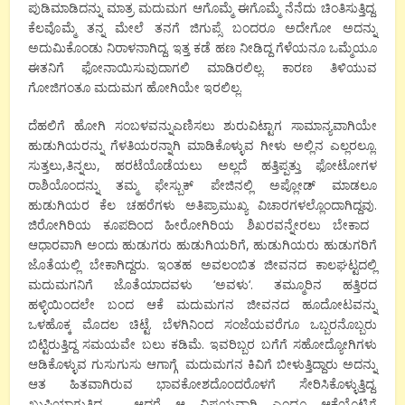
ಪುಡಿಮಾಡಿದನ್ನು ಮಾತ್ರ ಮದುಮಗ ಆಗೊಮ್ಮೆ ಈಗೊಮ್ಮೆ
ನೆನೆದು ಚಿಂತಿಸುತ್ತಿದ್ದ.
ಕೆಲವೊಮ್ಮೆ ತನ್ನ ಮೇಲೆ ತನಗೆ
ಜಿಗುಪ್ಸೆ ಬಂದರೂ ಅದೇಗೋ ಅದನ್ನು
ಅದುಮಿಕೊಂಡು ನಿರಾಳನಾಗಿದ್ದ. ಇತ್ತ ಕಡೆ ಹಣ ನೀಡಿದ್ದ ಗೆಳೆಯನೂ ಒಮ್ಮೆಯೂ
ಈತನಿಗೆ ಫೋನಾಯಿಸುವುದಾಗಲಿ ಮಾಡಿರಲಿಲ್ಲ. ಕಾರಣ ತಿಳಿಯುವ
ಗೋಜಿಗಂತೂ ಮದುಮಗ ಹೋಗಿಯೇ ಇರಲಿಲ್ಲ.
ದೆಹಲಿಗೆ
ಹೋಗಿ ಸಂಬಳವನ್ನುಎಣಿಸಲು ಶುರುವಿಟ್ಟಾಗ ಸಾಮಾನ್ಯವಾಗಿಯೇ
ಹುಡುಗಿಯರನ್ನು ಗೆಳತಿಯರನ್ನಾಗಿ ಮಾಡಿಕೊಳ್ಳುವ ಗೀಳು ಅಲ್ಲಿನ ಎಲ್ಲರಲ್ಲೂ.
ಸುತ್ತಲು
,
ತಿನ್ನಲು
,
ಹರಟೆಯೊಡೆಯಲು ಅಲ್ಲದೆ ಹತ್ತಿಪ್ಪತ್ತು ಫೋಟೋಗಳ
ರಾಶಿಯೊಂದನ್ನು ತಮ್ಮ ಫೇಸ್ಬುಕ್ ಪೇಜಿನಲ್ಲಿ ಅಪ್ಲೋಡ್ ಮಾಡಲೂ
ಹುಡುಗಿಯರ ಕೆಲ ಚಹರೆಗಳು ಅತಿಪ್ರಾಮುಖ್ಯ ವಿಚಾರಗಳಲ್ಲೊಂದಾಗಿದ್ದವು
.
ಜಿರೋಗಿರಿಯ ಕೂಪದಿಂದ ಹೀರೋಗಿರಿಯ ಶಿಖರವನ್ನೇರಲು ಬೇಕಾದ
ಆಧಾರವಾಗಿ ಅಂದು ಹುಡುಗರು ಹುಡುಗಿಯರಿಗೆ
,
ಹುಡುಗಿಯರು ಹುಡುಗರಿಗೆ
ಜೊತೆಯಲ್ಲಿ ಬೇಕಾಗಿದ್ದರು. ಇಂತಹ ಅವಲಂಬಿತ ಜೀವನದ ಕಾಲಘಟ್ಟದಲ್ಲಿ
ಮದುಮಗನಿಗೆ ಜೊತೆಯಾದವಳು
‘
ಅವಳು
‘.
ತಮ್ಮೂರಿನ ಹತ್ತಿರದ
ಹಳ್ಳಿಯಿಂದಲೇ ಬಂದ ಆಕೆ ಮದುಮಗನ ಜೀವನದ ಹೂದೋಟವನ್ನು
ಒಳಹೊಕ್ಕ ಮೊದಲ ಚಿಟ್ಟೆ. ಬೆಳಗಿನಿಂದ ಸಂಜೆಯವರೆಗೂ ಒಬ್ಬರನೊಬ್ಬರು
ಬಿಟ್ಟಿರುತ್ತಿದ್ದ ಸಮಯವೇ ಬಲು ಕಡಿಮೆ. ಇವರಿಬ್ಬರ ಬಗೆಗೆ ಸಹೋದ್ಯೋಗಿಗಳು
ಆಡಿಕೊಳ್ಳುವ ಗುಸುಗುಸು ಆಗಾಗ್ಗೆ ಮದುಮಗನ ಕಿವಿಗೆ ಬೀಳುತ್ತಿದ್ದಾರು ಅದನ್ನು
ಆತ ಹಿತವಾಗಿರುವ ಭಾವಕೋಶದೊಂದರೊಳಗೆ
ಸೇರಿಸಿಕೊಳ್ಳುತ್ತಿದ್ದ.
ಖುಷಿಯಾಗುತಿದ್ದ
.
ಆದರೆ ಆ ವಿಷಯವಾಗಿ ಎಂದೂ ಆಕೆಯೊಟ್ಟಿಗೆ