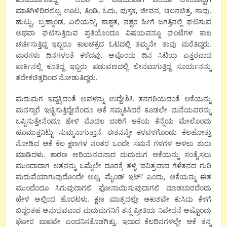
ಮಾತಿಗಿಳಿದಿರಲಿಲ್ಲ. ಊಟ
,
ತಿಂಡಿ
,
ಓದು
,
ಪುಸ್ತಕ
,
ಜೀವನ
,
ಚಲನಚಿತ್ರ
,
ಸಾವು
,
ಹುಟ್ಟು
,
ಬ್ರಹ್ಮಾಂಡ
,
ಏಲಿಯನ್ಸ್
,
ಶಾಶ್ವತ
,
ನಶ್ವರ ಹೀಗೆ ಜಗತ್ತಿನಲ್ಲಿ ಘಟಿಸುವ
ಅಥವಾ ಘಟಿಸುತ್ತಿರುವ ಪ್ರತಿಯೊಂದೂ ವಿಷಯವನ್ನೂ ಘಂಟೆಗಳ ಕಾಲ
ಚರ್ಚಿಸುತ್ತಿದ್ದ ಇಬ್ಬರೂ ಕಾಲಚಕ್ರದ ಓಟದಲ್ಲಿ ತಮ್ಮನೇ ತಾವು ಮರೆತಿದ್ದರು.
ವಾರಗಳು ದಿನಗಳಂತೆ ಕಳೆದವು. ಅವೊಂದು ದಿನ ಸಿಟಿಯ ಎತ್ತರವಾದ
ಪಾರ್ಕಿನಲ್ಲಿ ಕೂತಿದ್ದ ಇಬ್ಬರು ಪಡುವಣದಲ್ಲಿ ಲೀನವಾಗುತ್ತಿದ್ದ ಸೂರ್ಯನನ್ನು
ತದೇಕಚಿತ್ತದಿಂದ ನೋಡುತಿದ್ದರು.
ಮದುಮಗ ಇದ್ದಕ್ಕಿದಂತೆ ಅವಳನ್ನು ಉದ್ದೇಶಿಸಿ ತನಗರಿಯದಂತೆ ಆಕೆಯನ್ನು
ಮನಸ್ಸಾರೆ ಇಚ್ಛಿಸುತ್ತಿದ್ದೇನೆಂದೂ ಆಕೆ ಸಮ್ಮತಿಸಿದರೆ ಕೂಡಲೇ ಮನೆಯವರನ್ನು
ಒಪ್ಪಿಸುತ್ತೇನೆಂದೂ ಹೇಳಿ ಮೊದಲ ಬಾರಿಗೆ ಆಕೆಯ ಕೆನ್ನೆಯ ಮೇಲೊಂದು
ಹೂಮುತ್ತನಿಟ್ಟು ಸುಮ್ಮನಾಗುತ್ತಾನೆ. ಈತನನ್ನೇ ಕಳವಳಗೊಂಡು ಕೆಲಹೋತ್ತು
ನೋಡಿದ ಆಕೆ ಕೆಲ ಕ್ಷಣಗಳ ನಂತರ ಒಂದೇ ಸಮನೆ ಗಳಗಳ ಅಳಲು ಶುರು
ಮಾಡಿದಳು. ಕಾರಣ ಅರಿಯನವನಾದ ಮದುಮಗ ಆಕೆಯನ್ನು ಸಂತೈಸಲು
ಮುಂದಾದಾಗ ಆತನನ್ನು ಒಮ್ಮೆಲೇ ದೂರಕ್ಕೆ ತಳ್ಳಿ
‘
ಪವಿತ್ರವಾದ ಗೆಳೆತನದ ಗುರಿ
ಮದುವೆಯಾಗುವುದೊಂದೇ ಅಲ್ಲ
,
ಮೈಂಡ್ ಇಟ್
!’
ಎಂದು
,
ಆಕೆಯನ್ನು ಈತ
ಮುಂದೆಂದೂ ಸಿಗುವುದಾಗಲಿ
ಫೋನಾಯಿಸುವುದಾಗಲಿ ಮಾಡಬಾರದೆಂದು
ಹೇಳಿ ಅಲ್ಲಿಂದ ಹೊರಟಳು. ಕ್ಷಣ ಮಾತ್ರದಲ್ಲೇ ಆಕಾಶವೇ ಕುಸಿದು ಕೆಳಗೆ
ಬಿದ್ದಂತಹ ಅನುಭವವಾದ ಮದುಮಗನಿಗೆ ತನ್ನ ಪ್ರೀತಿಯ ನಿವೇದನೆ ಅಷ್ಟೊಂದು
ಘೋರ ಪಾಪವೇ ಎಂದನಿಸತೊಡಗಿತ್ತು. ಇದಾದ ಕೆಲದಿನಗಳಲ್ಲೇ ಆಕೆ ತನ್ನ