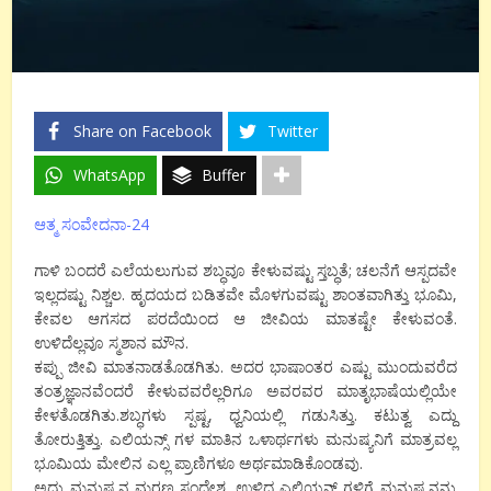
Share on Facebook
Twitter
WhatsApp
Buffer
ಆತ್ಮ ಸಂವೇದನಾ-24
ಗಾಳಿ ಬಂದರೆ ಎಲೆಯಲುಗುವ ಶಬ್ಧವೂ ಕೇಳುವಷ್ಟು ಸ್ತಬ್ಧತೆ; ಚಲನೆಗೆ ಆಸ್ಪದವೇ
ಇಲ್ಲದಷ್ಟು ನಿಶ್ಚಲ. ಹೃದಯದ ಬಡಿತವೇ ಮೊಳಗುವಷ್ಟು ಶಾಂತವಾಗಿತ್ತು ಭೂಮಿ,
ಕೇವಲ ಆಗಸದ ಪರದೆಯಿಂದ ಆ ಜೀವಿಯ ಮಾತಷ್ಟೇ ಕೇಳುವಂತೆ.
ಉಳಿದೆಲ್ಲವೂ ಸ್ಮಶಾನ ಮೌನ.
ಕಪ್ಪು ಜೀವಿ ಮಾತನಾಡತೊಡಗಿತು. ಅದರ ಭಾಷಾಂತರ ಎಷ್ಟು ಮುಂದುವರೆದ
ತಂತ್ರಜ್ಞಾನವೆಂದರೆ ಕೇಳುವವರೆಲ್ಲರಿಗೂ ಅವರವರ ಮಾತೃಭಾಷೆಯಲ್ಲಿಯೇ
ಕೇಳತೊಡಗಿತು.ಶಬ್ಧಗಳು ಸ್ಪಷ್ಟ, ಧ್ವನಿಯಲ್ಲಿ ಗಡುಸಿತ್ತು. ಕಟುತ್ವ ಎದ್ದು
ತೋರುತ್ತಿತ್ತು. ಎಲಿಯನ್ಸ್ ಗಳ ಮಾತಿನ ಒಳಾರ್ಥಗಳು ಮನುಷ್ಯನಿಗೆ ಮಾತ್ರವಲ್ಲ
ಭೂಮಿಯ ಮೇಲಿನ ಎಲ್ಲ ಪ್ರಾಣಿಗಳೂ ಅರ್ಥಮಾಡಿಕೊಂಡವು.
ಅದು ಮನುಷ್ಯನ ಮರಣ ಸಂದೇಶ. ಉಳಿದ ಎಲಿಯನ್ ಗಳಿಗೆ ಮನುಷ್ಯನನ್ನು