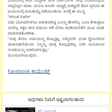
ಭೂಮಿಯಲ್ಲಿ ಅದೇ ದಬ್ಬಾಳಿಕೆ, ಅದೇ ನಿರ್ವೀರ್ಯತೆ. ನೀವು ಬದಲಾಗುವುದು
ಸಾಧ್ಯವಿಲ್ಲದ ಮಾತು. ಮನುಜ ಕುಲವೇ ಮಣ್ಣಲ್ಲಿ ಮಣ್ಣಾದರೆ ಹೊಸ ಪ್ರಪಂಚ ಈ
ಭೂಮಿಯಲ್ಲಿ ಮರುಹುಟ್ಟು ಪಡೆಯಬಹುದು. ಅದಕ್ಕೆ ಈ ಯುದ್ಧ
“Virtual Battle”
ವರ್ಷಿ ಯೋಚನೆಗಳಿಗೂ ಅತೀತನಾಗಿದ್ದ. ಏನನ್ನು ಹೇಳಲಿಲ್ಲ, ಏನೂ ಕೇಳುತ್ತಲೂ
ಇರಲಿಲ್ಲ. ಕತ್ತಲ ಜೀವಿ ವರ್ಷಿಯ ಕಡೆ ಬೆರಳು ಮಾಡಿದವನೆಡೆಗೆ ಮುಖ ಮಾಡಿ
ಮಾತನಾಡತೊಡಗಿತು.
“ನಾವು ಕೇವಲ ವರ್ಷಿಯನ್ನು ಕೊಲ್ಲುತ್ತಿಲ್ಲ, ನಮ್ಮೆದುರೇ ಭಂಡ ಧೈರ್ಯದಿಂದ
ಮಾತನಾಡಿದೆಯೆಂದು ನಿನ್ನನ್ನು ಮಾತ್ರ ಕೊಲ್ಲುವುದಿಲ್ಲ, ಬರೀ ಮನುಕುಲದ
ಸಂತತಿಯನ್ನು ನಾಶಗೊಳಿಸುತ್ತಿಲ್ಲ.”
ಮುಂದುವರಿಯುವುದು…
Facebook ಕಾಮೆಂಟ್ಸ್
ಇವುಗಳೂ ನಿಮಗೆ ಇಷ್ಟವಾಗಬಹುದು
ಕಥೆ
•
ಕಾದಂಬರಿ