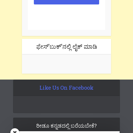
One e-mail a week. We don't spam.
Don't forget to check the promotional
tab if you are using gmail.
ಫೇಸ್’ಬುಕ್’ನಲ್ಲಿ ಲೈಕ್ ಮಾಡಿ
Like Us On Facebook
ರೀಡೂ ಕನ್ನಡದಲ್ಲಿ ಬರೆಯಬೇಕೆ?