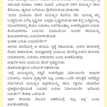
ಸರ್ವನಾಶ ಮಾಡಲು ನೀಡಿದ ಸೂಚನೆ. ಎಲಿಯನ್ ಗಳಿಗೆ ಮನುಷ್ಯನ ಜೀವ
ತೆಗೆಯಲು, ಹೃದಯ ಬಗೆಯಲು ಪ್ರೇರೆಪಿಸುವಂಥ ಮಾತುಗಳು.
“ಇಂದು ಭೂಮಿಯ ಮೇಲೆ ಮನುಷ್ಯನ ಕೊನೆಯ ದಿನ. ಮನುಷ್ಯ ತನ್ನ
ಬುದ್ಧಿಯಿಂದ ಏನೆಲ್ಲ ಸೃಷ್ಟಿಸಿದ, ಎಲ್ಲವೂ ಬ್ರಷ್ಟವಾಯಿತು.ಆತ ತನ್ನ ಬುದ್ಧಿಯನ್ನು,
ಯೋಚನೆಗಳನ್ನು ಕೇವಲ ಬದುಕಲು ಬಳಸಿಕೊಂಡಿಲ್ಲ. ಉಳಿದೆಲ್ಲವುಗಳ ಬದುಕು
ಕೊನೆಯಾಗಿಸಲು ಬಯಸಿದ. ಭೂಮಿಯೆಂಬ ಸುಂದರ ಜೀವಿಯನ್ನು
ಕುರೂಪವಾಗಿಸಲು ಉಪಯೋಗಿಸಿಕೊಂಡ.
ಇಂತಹ ಬದುಕು ಬದುಕಬೇಕೇ??”
ಆಗಸದ ಪರದೆಯಲ್ಲಿ ಆ ಜೀವಿಯ ಪ್ರಶ್ನೆ ಸಿಡಿಲಾಯಿತು. ಉಳಿದ ಜೀವಿಗಳಲ್ಲಿ
ರೋಷ ಕಡಲಾಯಿತು. ಮರುಕ್ಷಣದಲ್ಲಿ ಭೂಮಿಯ ಮೇಲಿದ್ದ ಉಳಿದ ಜೀವಿಗಳು
ಬದುಕಬಾರದು, ಬದುಕಲು ಬಿಡಬಾರದು ಎಂದು ಕೂಗಿಕೊಂಡವು.
ಅವುಗಳ ಕೂಗು ಭೂಮಿಯ ಮೇಲೆ ಪ್ರತಿಧ್ವನಿಸಿತು.
ಮಾತನಾಡುತ್ತಿರುವ ಎಲಿಯನ್ ಗಹಗಹಿಸಿತು.
“ಇಲ್ಲಿ ಮನುಷ್ಯರನ್ನು ಬಿಟ್ಟರೆ ಉಳಿದೆಲ್ಲವೂ ನಿರ್ವೀರ್ಯರೇ. ಅವುಗಳ
ಬದುಕಿಗೂ, ಸಾವಿಗೂ ವ್ಯತ್ಯಾಸವೇ ಇಲ್ಲ, ಎರಡೂ ಒಂದೇ ಆಗುತ್ತದೆ. ಅದೆಷ್ಟೋ
ವರ್ಷಗಳಿಂದ ಮನುಷ್ಯನ ಕ್ರೂರತೆಯನ್ನು ಸಹಿಸಿ, ರಕ್ಷಿಸಲು ಯಾರದೋ
ಪ್ರತೀಕ್ಷೆಯಲ್ಲಿರುವಂತೆ ಬದುಕಿದ ಬದುಕು ನಿರ್ವೀರ್ಯವೇ. ಇದೊಂದು
ಬದುಕೇ??” ಕೇಳಿತು ಎಲಿಯನ್.
ಇತರ ಜೀವಿಗಳು ಗೆಲುವಿನ ಲಹರಿಯಲ್ಲಿ “ಇಲ್ಲ, ಇಲ್ಲ” ಎಂದು
ಕೂಗತೊಡಗಿದವು.