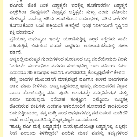
ವರ್ಷಿಯ ಜೊತೆ ನಿಂತ ವಿಶ್ವಾತ್ಮನೇ ಇದಕ್ಕೆಲ್ಲ ಹೊಣೆಗಾರನೇ? ವಿಶ್ವಾತ್ಮನೆ
ಎಲ್ಲರಿಗಿಂತ ದೊಡ್ಡವನೇ? ವಿಶ್ವಾತ್ಮನ ಅಸ್ತಿತ್ವವೇ ಸುಳ್ಳು ಎಂದು ವರ್ಷಿಯೇ
ಹೇಳಿದ್ದಾನೆ. ನಾವೆಲ್ಲಾ ಹರಿದು ಹಂಚಿಹೋದ ಸಂಬಂಧಗಳ, ಕಡಿದ ಎಳೆಗಳಿಗೆ
ತೂಗಾಡಿಕೊಂಡ ಒಂಟಿ ಹಕ್ಕಿಯಂತೆ ಆಗಿದ್ದೇವೆ. ಇಂಥ ನಿರ್ವೀರ್ಯತೆ ಸೃಷ್ಟಿಸಿದ
ಶಕ್ತಿ ಯಾವುದು?
ಪ್ರತಿಯೊಬ್ಬ ಮನುಷ್ಯನು ಇದನ್ನೇ ಯೋಚಿಸುತ್ತಿದ್ದ. ಎಲ್ಲರ ಕಣ್ಣೆದುರು ಸಾವೇ
ನರ್ತಿಸುತ್ತಿದೆ; ಬದುಕುವ ಬಯಕೆ ಎಲ್ಲರಿಗೂ. ಅಸಹಾಯಕತೆಯಲ್ಲಿ ಸಹಜ
ವರ್ತನೆ.
ಅಷ್ಟರಲ್ಲಿ ಮನುಷ್ಯರ ಗುಂಪುಗಳಿಂದ ಹೊರಬಂದ ಒಬ್ಬ ಪರದೆಯೇದುರು ನಿಂತು
“ಎರಡನೇ ಸೂರ್ಯನಿಗೂ ನಮಗೂ ಸಂಬಂಧವಿಲ್ಲ. ಅದು ವರ್ಷಿಯ ಕರ್ಮ.
ಏನಾದರೂ ಸರಿ ಕರ್ಮಫಲ ಅವನಿಗೆ. ಉಳಿದವರನ್ನು ಕೊಲ್ಲುವುದೇಕೆ?” ಕೇಳಿದ.
ಕಪ್ಪು ಜೀವಿಗಳ ಮುಖಂಡನಿಗೆ ಮಾತ್ರವಲ್ಲದೆ ವರ್ಷಿಗೂ ಉಳಿದ ಜೀವಿಗಳಿಗೂ
ಆತನ ಮಾತು ಕೇಳಿಸಿತು. ಅಷ್ಟು ಒತ್ತಡದಲ್ಲೂ ಇದೆಷ್ಟು ಮುಂದುವರೆದ ವಿಜ್ಞಾನ
ಎಂದು ಯೋಚಿಸುತ್ತಿದ್ದ ವರ್ಷಿ. ಪೂರ್ತಿ ಆಕಾಶವನ್ನೇ ಕಮ್ಯುನಿಕೇಶನ್ ಮತ್ತು
ವಿಷನ್ ಮಾಡುವುದು ಇದೆಂತಹ ತಂತ್ರಜ್ಞಾನ. ಇಷ್ಟೊಂದು ಬುದ್ಧಿಶಕ್ತಿ
ಹೊಂದಿರುವ ಜೀವಿಗಳು ಎಂದಿಗೂ ಇತರರೊಂದಿಗೆ ಹೋರಾಡದೆ ಶಾಂತಿಯಿಂದ
ಬದುಕುತ್ತಿರುವರಲ್ಲ, ತನ್ನ ಬುದ್ಧಿ ಎಂಥ ಅನರ್ಥಗಳನ್ನು ನಡೆಸುವಂತೆ ಮಾಡಿದೆ?
ಆದರೆ ಅದನ್ನೆಲ್ಲ ಮಾಡಿಸಿದ್ದು ವಿಶ್ವಾತ್ಮನಲ್ಲವೇ ಎಂದುಕೊಂಡ.
“ಹುಚ್ಚು ವರ್ಷಿ ಮತ್ತೆ ವಿಶ್ವಾತ್ಮನನ್ನೇ ದೂರುತ್ತಿರುವೆಯಲ್ಲ!! ವಿಶ್ವಾತ್ಮನಿಲ್ಲ, ಎಲ್ಲವೂ
ನೀನೆ ಎಂಬುದು ತಿಳಿದಿಲ್ಲವೇ? ಎಂದಿತು ಮೂಕ ಮನಸ್ಸು. ತಪ್ಪುಗಳಿಂದ