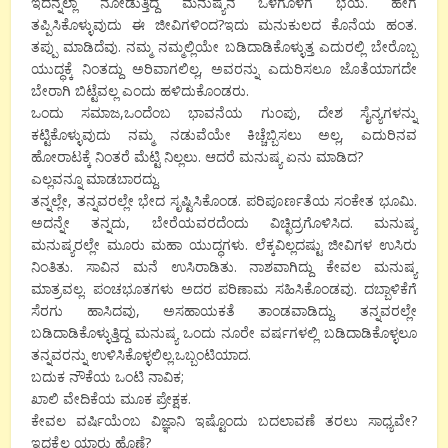
ಇದನ್ನೆಲ್ಲಾ ನೋಡುತ್ತಿದ್ದ ಮನುಷ್ಯನ ಒಳಗೊಳಗೆ ಭಯ. ಹೇಗೆ
ತಪ್ಪಿಸಿಕೊಳ್ಳುವುದು ಈ ಜೀವಿಗಳಿಂದ?ಇದು ಮನುಕುಲದ ಕೊನೆಯ ಹಂತ.
ತಪ್ಪು ಮಾಡಿದೆವು. ನಮ್ಮ ನಮ್ಮಲ್ಲಿಯೇ ಬಡಿದಾಡಿಕೊಳ್ಳುತ್ತ ಎದುರಲ್ಲಿ ಬೇರೊಬ್ಬ
ಯುದ್ಧಕ್ಕೆ ನಿಂತದ್ದು ಅರಿವಾಗಲಿಲ್ಲ, ಅವರನ್ನು ಎದುರಿಸಲೂ ಜೊತೆಯಾಗದೇ
ಬೇರಾಗಿ ಬಿಟ್ಟೆವಲ್ಲ ಎಂದು ಹಳಿದುಕೊಂಡರು.
ಒಂದು ಸಮಾಜ,ಒಂದೆಂಬ ಭಾವನೆಯ ಗುಂಪು, ದೇಶ ಸೈನ್ಯಗಳನ್ನು
ಕಟ್ಟಿಕೊಳ್ಳುವುದು ನಮ್ಮ ನಡುವೆಯೇ ಕಿಚ್ಚೆಬ್ಬಿಸಲು ಅಲ್ಲ, ಎದುರಿನವ
ಹೋರಾಟಕ್ಕೆ ನಿಂತರೆ ಮೆಟ್ಟಿ ನಿಲ್ಲಲು. ಆದರೆ ಮನುಷ್ಯ ಏನು ಮಾಡಿದ?
ಎಲ್ಲವನ್ನೂ ಮಾಡಬಾರದ್ದು.
ತನ್ನಲ್ಲೇ, ತನ್ನವರಲ್ಲೇ ಭೇದ ಸೃಷ್ಟಿಸಿಕೊಂಡ. ಪರಿಪೂರ್ಣತೆಯ ಸಂಕೇತ ಭೂಮಿ.
ಅದನ್ನೇ ತನ್ನದು, ಬೇರೆಯವರದೆಂದು ವಿಚ್ಛಿದ್ರಗೊಳಿಸಿದ. ಮನುಷ್ಯ
ಮನುಷ್ಯರಲ್ಲೇ ಮೂರು ಮಹಾ ಯುದ್ಧಗಳು. ಲೆಕ್ಕವಿಲ್ಲದಷ್ಟು ಜೀವಿಗಳ ಉಸಿರು
ನಿಂತಿತು. ಸಾವಿನ ಮನೆ ಉಸಿರಾಡಿತು. ನಾಶವಾಗಿದ್ದು ಕೇವಲ ಮನುಷ್ಯ
ಮಾತ್ರವಲ್ಲ. ಪಂಚಭೂತಗಳು ಅದರ ಪರಿಣಾಮ ಸಹಿಸಿಕೊಂಡವು. ದಬ್ಬಾಳಿಕೆಗೆ
ಸೆರಗು ಹಾಸಿದವು, ಅಸಹಾಯಕತೆ ತಾಂಡವಾಡಿದ್ದು. ತನ್ನವರಲ್ಲೇ
ಬಡಿದಾಡಿಕೊಳ್ಳುತ್ತಿದ್ದ ಮನುಷ್ಯ ಒಂದು ನೂರೇ ವರ್ಷಗಳಲ್ಲಿ ಬಡಿದಾಡಿಕೊಳ್ಳಲೂ
ತನ್ನವರನ್ನು ಉಳಿಸಿಕೊಳ್ಳಲಿಲ್ಲ.ಒಬ್ಬಂಟಿಯಾದ.
ಬದುಕ ನೌಕೆಯ ಒಂಟಿ ನಾವಿಕ;
ಖಾಲಿ ವೇದಿಕೆಯ ಮೂಕ ಪ್ರೇಕ್ಷಕ.
ಕೇವಲ ವರ್ಷಿಯೆಂಬ ವಿಜ್ಞಾನಿ ಇಷ್ಟೊಂದು ಬದಲಾವಣೆ ತರಲು ಸಾಧ್ಯವೇ?
ಇದಕ್ಕೆಲ್ಲ ಯಾರು ಹೊಣೆ?