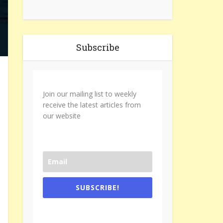
Subscribe
Join our mailing list to weekly
receive the latest articles from
our website
SUBSCRIBE!
One e-mail a week. We don't spam.
Don't forget to check the promotional
tab if you are using gmail.