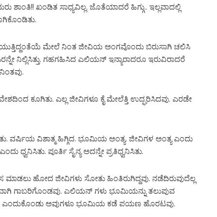
ಶಾಂತಿ!! ಖಂಡಿತ ಸಾಧ್ಯವಿಲ್ಲ. ಜೊತೆಯಾದರೆ ಹಿಗ್ಗು.. ಇಲ್ಲವಾದಲ್ಲಿ
ೂಗಿಕೊಂಡಿತು.
ತ್ತಿದ್ದಂತೆಯೆ ಮೇಲೆ ನಿಂತ ಜೀವಿಯ ಅಂಗವೊಂದು ಬಿರುಸಾಗಿ ಚಲಿಸಿ
 ನಿಲ್ಲಿಸಿತ್ತು. ಗಹಗಹಿಸಿದ ಎಲಿಯನ್ ಇನ್ಯಾರಾದರೂ ಇರುವಿರಾದರೆ
 ನಿಂತವು.
ೇಶದಿಂದ ಕೂಗಿತು. ಎಲ್ಲ ಜೀವಿಗಳೂ ಕೈ ಮೇಲೆತ್ತಿ ಉದ್ಘರಿಸಿದವು. ಎರಡೇ
ವರ್ಷಿಯ ವಿಶಾತ್ಮ ಹಿಗ್ಗಿದ. ಭೂಮಿಯ ಅಂತ್ಯ. ಜೀವಿಗಳ ಅಂತ್ಯ ಎಂದು
ವನಿಸಿತು. ಪೂರ್ತಿ ಸೈನ್ಯ ಅದನ್ನೇ ಪ್ರತಿಧ್ವನಿಸಿತು.
ಾಡಲು ಹೋದ ಜೀವಿಗಳು ಸೋತು ಹಿಂತಿರುಗಿದ್ದವು. ನಡೆದಿರುವುದೆಲ್ಲ
ರಿವಾಗಿ ಗಾಬರಿಗೊಂಡವು. ಎಲಿಯನ್ ಗಳು ಭೂಮಿಯನ್ನು ತಲುಪುವ
ೇಕು ಎಂದುಕೊಂಡು ಅವುಗಳೂ ಭೂಮಿಯ ಕಡೆ ಪಯಣ ಹೊರಟವು.