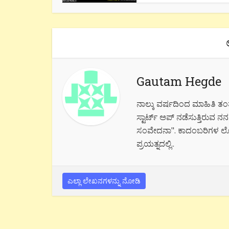
Gautam Hegde
ನಾಲ್ಕು ವರ್ಷದಿಂದ ಮಾಹಿತಿ ತಂ
ಸ್ಟಾರ್ಟ್ ಅಪ್ ನಡೆಸುತ್ತಿರುವ ನ
ಸಂವೇದನಾ". ಕಾದಂಬರಿಗಳ ಲೋಕದಲ
ಪ್ರಯತ್ನದಲ್ಲಿ..
ಎಲ್ಲಾ ಲೇಖನಗಳನ್ನು ನೋಡಿ