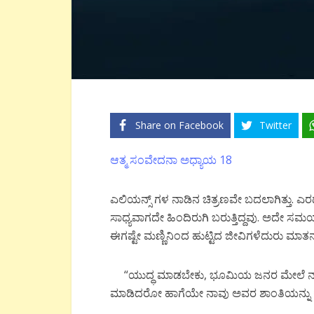
Share on Facebook
Twitter
ಆತ್ಮ ಸಂವೇದನಾ ಅಧ್ಯಾಯ 18
ಎಲಿಯನ್ಸ್ ಗಳ ನಾಡಿನ ಚಿತ್ರಣವೇ ಬದಲಾಗಿತ್ತು.
ಸಾಧ್ಯವಾಗದೇ ಹಿಂದಿರುಗಿ ಬರುತ್ತಿದ್ದವು. ಅದೇ ಸಮ
ಈಗಷ್ಟೇ ಮಣ್ಣಿನಿಂದ ಹುಟ್ಟಿದ ಜೀವಿಗಳೆದುರು ಮಾತನಾಡು
“ಯುದ್ಧ ಮಾಡಬೇಕು, ಭೂಮಿಯ ಜನರ ಮೇಲೆ ನಾವು
ಮಾಡಿದರೋ ಹಾಗೆಯೇ ನಾವು ಅವರ ಶಾಂತಿಯನ್ನು 