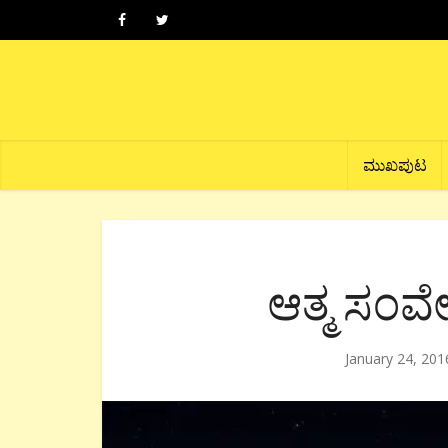
ಮುಖಪುಟ
ಆತ್ಮ ಸಂವ
January 24, 201