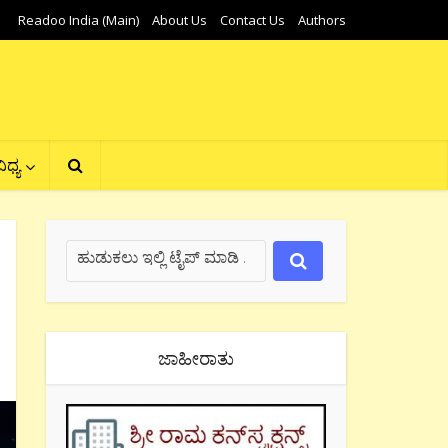
Readoo India (Main)
About Us
Contact Us
Authors
ಿಧ್ಯ
ಜಾಹೀರಾತು