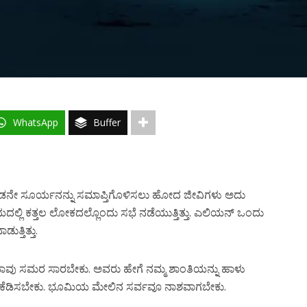
WhatsApp
Buffer
 ಎರಡನೇ ಸೂರ್ಯನನ್ನು ಸಮಾಪ್ತಿಗೊಳಿಸಲು ಹೋದ ಜೀವಿಗಳು ಅದು
ಯದಲ್ಲಿ ಕತ್ತಲ ಲೋಕದಲ್ಲೊಂದು ಸಭೆ ನಡೆಯುತ್ತಿತ್ತು. ಎಲಿಯನ್ ಒಂದು
ತ್ತಿತ್ತು.
 ಸಮರ ಸಾರಬೇಕು. ಅವರು ಹೇಗೆ ನಮ್ಮ ಶಾಂತಿಯನ್ನು ಹಾಳು
ಕೆಡಿಸಬೇಕು. ಭೂಮಿಯ ಮೇಲಿನ ಸರ್ವವೂ ನಾಶವಾಗಬೇಕು.