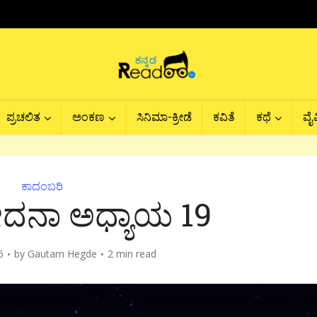
ಪ್ರಚಲಿತ
ಅಂಕಣ
ಸಿನಿಮಾ-ಕ್ರೀಡೆ
ಕವಿತೆ
ಕಥೆ
ವೈವ
ಕಾದಂಬರಿ
ೇದನಾ ಅಧ್ಯಾಯ 19
6
by
Gautam Hegde
2 min read