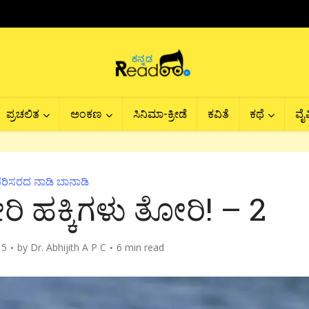
ಪ್ರಚಲಿತ
ಅಂಕಣ
ಸಿನಿಮಾ-ಕ್ರೀಡೆ
ಕವಿತೆ
ಕಥೆ
ವೈವ
ರಿಸರದ ನಾಡಿ ಬಾನಾಡಿ
ರಿ ಹಕ್ಕಿಗಳು ತೋರಿ! – 2
15
by
Dr. Abhijith A P C
6 min read