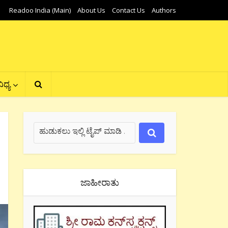
Readoo India (Main)
About Us
Contact Us
Authors
ಿಧ್ಯ
ಜಾಹೀರಾತು