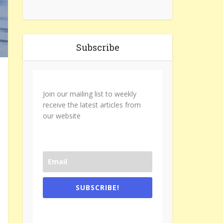
Subscribe
Join our mailing list to weekly
receive the latest articles from
our website
SUBSCRIBE!
One e-mail a week. We don't spam.
Don't forget to check the promotional
tab if you are using gmail.