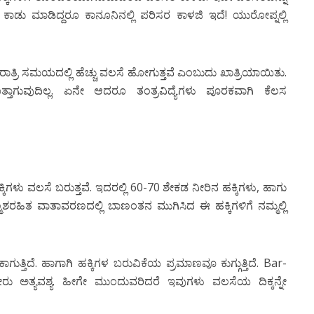
್ ಕಾಡು ಮಾಡಿದ್ದರೂ ಕಾನೂನಿನಲ್ಲಿ ಪರಿಸರ ಕಾಳಜಿ ಇದೆ! ಯುರೋಪ್ನಲ್ಲಿ
ು ರಾತ್ರಿ ಸಮಯದಲ್ಲಿ ಹೆಚ್ಚು ವಲಸೆ ಹೋಗುತ್ತವೆ ಎಂಬುದು ಖಾತ್ರಿಯಾಯಿತು.
ಗುವುದಿಲ್ಲ. ಏನೇ ಆದರೂ ತಂತ್ರವಿದ್ಯೆಗಳು ಪೂರಕವಾಗಿ ಕೆಲಸ
ಕಿಗಳು ವಲಸೆ ಬರುತ್ತವೆ. ಇದರಲ್ಲಿ 60-70 ಶೇಕಡ ನೀರಿನ ಹಕ್ಕಿಗಳು, ಹಾಗು
ಲ್ಮಶರಹಿತ ವಾತಾವರಣದಲ್ಲಿ ಬಾಣಂತನ ಮುಗಿಸಿದ ಈ ಹಕ್ಕಿಗಳಿಗೆ ನಮ್ಮಲ್ಲಿ
ಳಕಾಗುತ್ತಿದೆ. ಹಾಗಾಗಿ ಹಕ್ಕಿಗಳ ಬರುವಿಕೆಯ ಪ್ರಮಾಣವೂ ಕುಗ್ಗುತ್ತಿದೆ. Bar-
ೀರು ಅತ್ಯವಶ್ಯ. ಹೀಗೇ ಮುಂದುವರಿದರೆ ಇವುಗಳು ವಲಸೆಯ ದಿಕ್ಕನ್ನೇ