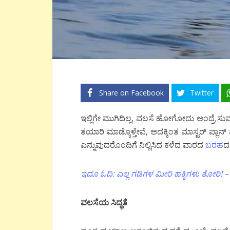
Share on Facebook
Twitter
ಇಲ್ಲಿಗೇ ಮುಗಿದಿಲ್ಲ, ವಲಸೆ ಹೋಗೋದು ಅಂದ್ರೆ ಸುಮ್ಮ
ತಯಾರಿ ಮಾಡ್ಕೊಳ್ತೇವೆ, ಅದಕ್ಕಿಂತ ಮಾಸ್ಟರ್ ಪ್ಲಾ
ಎನ್ನುವುದರೊಂದಿಗೆ ನಿಲ್ಲಿಸಿದ ಕಳೆದ ವಾರದ
ಬರಹ
ದ
ಇದೂ ಓದಿ: ಎಲ್ಲ ಗಡಿಗಳ ಮೀರಿ ಹಕ್ಕಿಗಳು ತೋರಿ! –
ವಲಸೆಯ
ಸಿದ್ಧತೆ