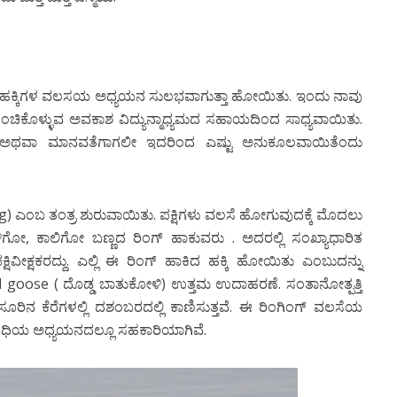
ಹಾಗೆ ಹಕ್ಕಿಗಳ ವಲಸಯ ಅಧ್ಯಯನ ಸುಲಭವಾಗುತ್ತಾ ಹೋಯಿತು. ಇಂದು ನಾವು
ಹಂಚಿಕೊಳ್ಳುವ ಅವಕಾಶ ವಿದ್ಯುನ್ಮಾಧ್ಯಮದ ಸಹಾಯದಿಂದ ಸಾಧ್ಯವಾಯಿತು.
ಲೀ ಅಥವಾ ಮಾನವತೆಗಾಗಲೀ ಇದರಿಂದ ಎಷ್ಟು ಅನುಕೂಲವಾಯಿತೆಂದು
nging) ಎಂಬ ತಂತ್ರ ಶುರುವಾಯಿತು. ಪಕ್ಷಿಗಳು ವಲಸೆ ಹೋಗುವುದಕ್ಕೆ ಮೊದಲು
ೋ, ಕಾಲಿಗೋ ಬಣ್ಣದ ರಿಂಗ್ ಹಾಕುವರು . ಅದರಲ್ಲಿ ಸಂಖ್ಯಾಧಾರಿತ
ೀಕ್ಷಕರದ್ದು. ಎಲ್ಲಿ ಈ ರಿಂಗ್ ಹಾಕಿದ ಹಕ್ಕಿ ಹೋಯಿತು ಎಂಬುದನ್ನು
ose ( ದೊಡ್ಡ ಬಾತುಕೋಳಿ) ಉತ್ತಮ ಉದಾಹರಣೆ. ಸಂತಾನೋತ್ಪತ್ತಿ
ರಿನ ಕೆರೆಗಳಲ್ಲಿ ದಶಂಬರದಲ್ಲಿ ಕಾಣಿಸುತ್ತವೆ. ಈ ರಿಂಗಿಂಗ್ ವಲಸೆಯ
ಿತಾವಧಿಯ ಅಧ್ಯಯನದಲ್ಲೂ ಸಹಕಾರಿಯಾಗಿವೆ.