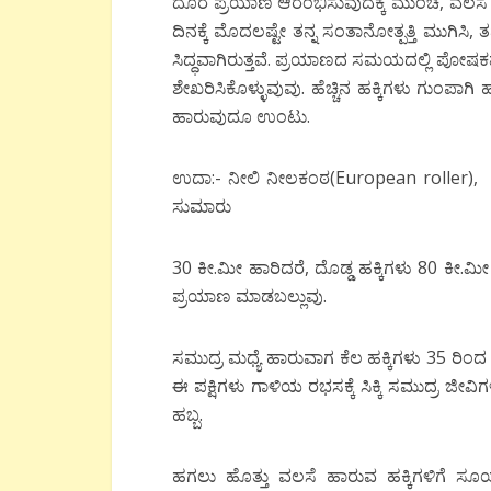
ದೂರ ಪ್ರಯಾಣ ಆರಂಭಿಸುವುದಕ್ಕೆ ಮುಂಚೆ, ವಲಸೆ ಹೋಗು
ದಿನಕ್ಕೆ ಮೊದಲಷ್ಟೇ ತನ್ನ ಸಂತಾನೋತ್ಪತ್ತಿ ಮುಗಿಸಿ
ಸಿದ್ಧವಾಗಿರುತ್ತವೆ. ಪ್ರಯಾಣದ ಸಮಯದಲ್ಲಿ ಪೋಷಕವಾ
ಶೇಖರಿಸಿಕೊಳ್ಳುವುವು. ಹೆಚ್ಚಿನ ಹಕ್ಕಿಗಳು ಗುಂಪಾಗಿ ಹಾ
ಹಾರುವುದೂ ಉಂಟು.
ಉದಾ:- ನೀಲಿ ನೀಲಕಂಠ(European roller), 
ಸುಮಾರು
30 ಕೀ.ಮೀ ಹಾರಿದರೆ, ದೊಡ್ಡ ಹಕ್ಕಿಗಳು 80 ಕೀ.ಮೀ ವ
ಪ್ರಯಾಣ ಮಾಡಬಲ್ಲುವು.
ಸಮುದ್ರ ಮಧ್ಯೆ ಹಾರುವಾಗ ಕೆಲ ಹಕ್ಕಿಗಳು 35 ರ
ಈ ಪಕ್ಷಿಗಳು ಗಾಳಿಯ ರಭಸಕ್ಕೆ ಸಿಕ್ಕಿ ಸಮುದ್ರ ಜೀವಿ
ಹಬ್ಬ.
ಹಗಲು ಹೊತ್ತು ವಲಸೆ ಹಾರುವ ಹಕ್ಕಿಗಳಿಗೆ ಸೂರ್