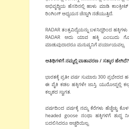
ಅಭಿವೃದ್ಧಿಯ ಹೆಸರಿನಲ್ಲಿ ಹಾಳು ಮಾಡಿ ಕಾಂಕ್ರೀಟ
ರಿಂಗಿಂಗ್ ಅಧ್ಯಯನ ಚೆನ್ನಾಗಿ ನಡೆಯುತ್ತಿದೆ.
RADAR ತಂತ್ರವಿದ್ಯೆಯನ್ನು ಬಳಸಿದ್ದರಿಂದ ಹಕ್ಕಿಗಳ
RADAR ಅದು ಯಾವ ಹಕ್ಕಿ ಎಂಬುದು ಗೊತ್ತಾ
ಮಾಡುವುದಾದರೂ ಮನುಷ್ಯನಿಗೆ ಪರ್ಯಾಯವಲ್ಲ.
ಅತಿಥಿಗಳಿಗೆ
ನಮ್ಮಲ್ಲಿ
ವಾತಾವರಣ
/
ಸತ್ಕಾರ
ಹೇಗಿದೆ
?
ಭಾರತಕ್ಕೆ ಪ್ರತೀ ವರ್ಷ ಸುಮಾರು 300 ಪ್ರಭೇದದ ಹಕ್
ಈ ಪೈಕಿ ಕಡಲ ಹಕ್ಕಿಗಳೇ ಜಾಸ್ತಿ. ಯುರೋಪ್ನಲ್ಲಿ ಕ
ಕಲ್ಮಶದ ಸ್ವಾಗತ.
ವರ್ಷದಿಂದ ವರ್ಷಕ್ಕೆ ನಮ್ಮ ಕೆರೆಗಳು ಹೆಚ್ಚೆಚ್ಚು ಕೊ
headed goose ನಂಥಾ ಹಕ್ಕಿಗಳಿಗೆ ಶುದ್ಧ ನ
ಬದಲಿಸಿದರೂ ಅಚ್ಚರಿಯಿಲ್ಲ.