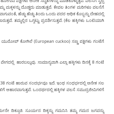
ವ ಪಕ್ಷಿಗಳು ಅನೇಕ ಸಿದ್ಧತೆಗಳನ್ನು ಮಾಡಿಕೊಳ್ಳುತ್ತವೆ. ವಲಸೆಗೆ ಸ್ವಲ್ಪ
, ತಮ್ಮ ಮಕ್ಕಳನ್ನು ದೊಡ್ಡದು ಮಾಡುತ್ತವೆ. ಕೇವಲ ತಿಂಗಳ ಮರಿಗಳೂ ವಲಸೆಗೆ
ಗುವಂತೆ, ಹೆಚ್ಚು ಹೆಚ್ಚು ತಿಂದು ಒಂದು ಪದರ ಅಧಿಕ ಕೊಬ್ಬನ್ನು ದೇಹದಲ್ಲಿ
ರುತ್ತವೆ. ತಮ್ಮಲ್ಲಿನ ಒಗ್ಗಟ್ಟು ಪ್ರದರ್ಶಿಸುತ್ತವೆ. (ಕೆಲ ಹಕ್ಕಿಗಳು ಒಂಟಿಯಾಗಿ
ಯುರೋಪ್ ಕೋಗಿಲೆ (European cuckoo) ಸಣ್ಣ ಪಕ್ಷಿಗಳು ಗಂಟೆಗೆ
ೇಗದಲ್ಲಿ ಹಾರಬಲ್ಲುವು. ಸಾಮಾನ್ಯವಾಗಿ ಎಲ್ಲಾ ಹಕ್ಕಿಗಳು ದಿನಕ್ಕೆ 8 ಗಂಟೆ
ಿಂದ 38 ಗಂಟೆ ಹಾರುವ ಸಂದರ್ಭವೂ ಇದೆ. ಇಂಥ ಸಂಧರ್ಭದಲ್ಲಿ ಅನೇಕ ಸಲ
ಗಳಿಗೆ ಆಹಾರವಾಗುತ್ತವೆ. ಒಂದರ್ಥದಲ್ಲಿ ಹಕ್ಕಿಗಳ ವಲಸೆ ಸಮುದ್ರಜೀವಿಗಳಿಗೆ
ಯನೇ ದಿಕ್ಸೂಚಿ. ಸೂರ್ಯನ ದಿಕ್ಕನ್ನು ಗಮನಿಸಿ ತಮ್ಮ ಗಮನ ಜಗವನ್ನು