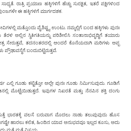
ತೆ. ರಾತ್ರಿ ಪ್ರಯಾಣ ಹಕ್ಕಿಗಳಿಗೆ ಹೆಚ್ಚು ಸುರಕ್ಷಿತ, ಇತರೆ ಪಕ್ಷಿಗಳಿಂದ
ಕ್ಷತ್ರಪುಂಜಗಳೇ ಈ ಹಕ್ಕಿಗಳಿಗೆ ಮಾರ್ಗದಶಕ.
ಳಲ್ಲಿ ಮತ್ತೊಂದು ವೈಶಿಷ್ಟ್ಯ ಉಂಟು. ನಮ್ಮಲ್ಲಿಗೆ ಬಂದ ಹಕ್ಕಿಗಳು ಪುನಃ
ತೆರಳಿ ಅಲ್ಲಿನ ಸ್ಥಿತಿಗತಿಯನ್ನು ಪರಿಶೀಲಿಸಿ ಸಂತಾನಾಭಿವೃದ್ಧಿಗೆ ತಯಾರು
ಸ್ವಕ್ಷೇತ್ರ ಸೇರುತ್ತವೆ, ತದನಂತರದಲ್ಲಿ ಅಂದರೆ ಕೊನೆಯದಾಗಿ ಮರಿಗಳು ಅಪ್ಪ
 ಪ್ರೌಢಾವಸ್ಥೆಗೆ ಬಂದುಬಿಟ್ಟಿರುತ್ತವೆ.
್ಷ ಎಲ್ಲಿ ಗೂಡು ಕಟ್ಟಿತ್ತೋ ಅಲ್ಲೇ ಪುನಃ ಗೂಡು ನಿರ್ಮಿಸುವುದು. ಗೂಡಿಗೆ
ಿನಲ್ಲಿ ಮೊಟ್ಟೆಯಿಡುತ್ತದೆ. ಇವುಗಳ ನಿಖರತೆ ಮತ್ತು ನೆನಪಿನ ಶಕ್ತಿ ದಂಗು
 ಮತ್ತೆ ಭಾರತಕ್ಕೆ ವಲಸೆ ಬರುವಾಗ ಮೊದಲು ನಾಡು ತಲುಪುವುದು ಹೊಸ
 ಈಗಷ್ಟೇ ಹಾರಲು ಕಲಿತ, ಹಿಂದಿನ ಯಾವ ಅನುಭವವೂ ಇಲ್ಲದ ಕೂಸು, ಅದು
ಮತ್ತೆ ಮತ್ತೆ ವಿಸ್ಮಯ.