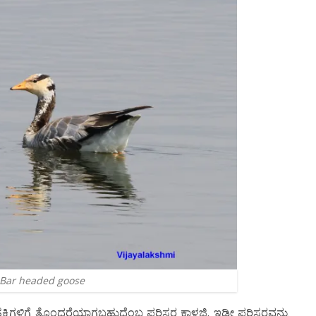
Bar headed goose
್ಲ. ಹಕ್ಕಿಗಳಿಗೆ ತೊಂದರೆಯಾಗಬಹುದೆಂಬ ಪರಿಸರ ಕಾಳಜಿ. ಇಡೀ ಪರಿಸರವನ್ನು