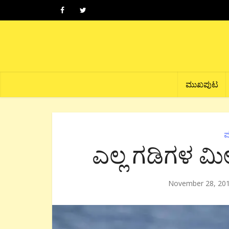
ಮುಖಪುಟ
ಪ
ಎಲ್ಲ ಗಡಿಗಳ ಮೀ
November 28, 20