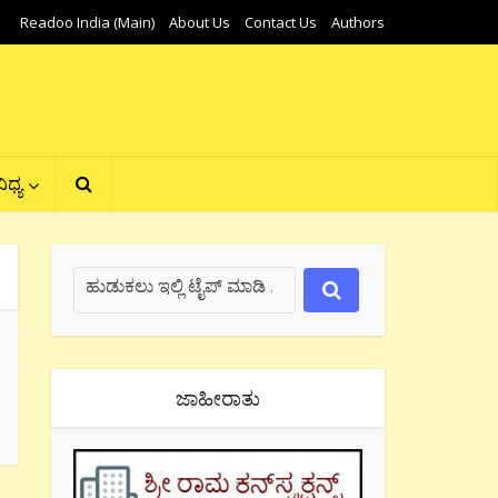
Readoo India (Main)
About Us
Contact Us
Authors
ಿಧ್ಯ
ಜಾಹೀರಾತು