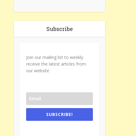
Subscribe
Join our mailing list to weekly
receive the latest articles from
our website
SUBSCRIBE!
One e-mail a week. We don't spam.
Don't forget to check the promotional
tab if you are using gmail.