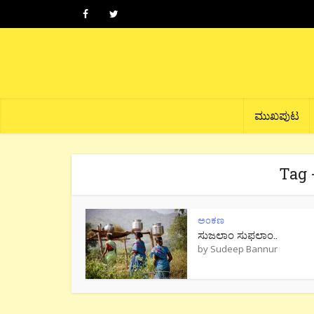
ಮುಖಪುಟ
Tag 
ಅಂಕಣ
ಸುಜಲಾಂ ಸುಫಲಾಂ..
by
Sudeep Bannur