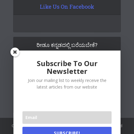
Like Us On Facebook
ರೀಡೂ ಕನ್ನಡದಲ್ಲಿ ಬರೆಯಬೇಕೆ?
Subscribe To Our
Newsletter
Join our mailing list to weekly receive the
latest articles from our website
Copywrite© 2026 Readoo Media Private Limited. Created and
maintained by
The Web People
.
SUBSCRIBE!