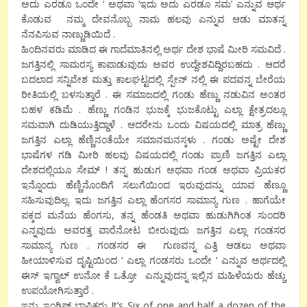
ಅದು ಎರಡೂ ಒಂದೇ ‘ ಅಥವಾ ‘ಇದು ಅದು ಎರಡೂ ಸಮ’ ಎನ್ನುವ ಆರ್ಥ
ಕೊಡುವ ನಮ್ಮ ದೇವನೊಬ್ಬ ನಾಮ ಹಲವು ಎನ್ನುವ ಆಡು ಮಾತನ್ನ
ನೆನಪಿಸುವ ನಾಣ್ಣುಡಿಯಿದೆ .
ಹಿಂದಿನವರು ಮಾಡಿದ ಈ ಗಾದೆಮಾತಿನಲ್ಲಿ ಅರ್ಥ ದೇಶ ಭಾಷೆ ಮೀರಿ ಸಮವಿದೆ .
ಜಗತ್ತಿನಲ್ಲಿ ಸಾಮರಸ್ಯ ಕಾಪಾಡುವುದು ಅವರ ಉದ್ದೇಶವಿದ್ದಿರಬಹದು . ಆದರೆ
ಬದಲಾದ ಸನ್ನಿವೇಶ ಮತ್ತು ಕಾಲಘಟ್ಟದಲ್ಲಿ ಸ್ಪೇನ್ ನಲ್ಲಿ ಈ ಪದವನ್ನ ಬೇರೆಯ
ರೀತಿಯಲ್ಲಿ ಬಳಸುತ್ತಾರೆ . ಈ ಸಮಾಜದಲ್ಲಿ ಗಂಡು ಹೆಣ್ಣು ನಡುವಿನ ಅಂತರ
ಬಹಳ ಕಡಿಮೆ . ಹೆಣ್ಣು ಗಂಡಿನ ಭುಜಕ್ಕೆ ಭುಜಕೊಟ್ಟು ಎಲ್ಲಾ ಕ್ಷೇತ್ರದಲ್ಲೂ
ಸಮವಾಗಿ ದುಡಿಯುತ್ತಿದ್ದಾಳೆ . ಆದರೇನು ಒಂದು ವಿಷಯದಲ್ಲಿ ಮಾತ್ರ ಹೆಣ್ಣು
ಜಗತ್ತಿನ ಎಲ್ಲಾ ಹೆಣ್ಣಿನಂತೆಯೇ ಸಮಾನಮನಸ್ಕಳು . ಗಂಡು ಅಷ್ಟೇ ದೇಶ
ಭಾಷೆಗಳ ಗಡಿ ಮೀರಿ ಹಲವು ವಿಷಯದಲ್ಲಿ ಗಂಡು ಪ್ರಾಣಿ ಜಗತ್ತಿನ ಎಲ್ಲಾ
ದೇಶದಲ್ಲಿಯೂ ಸೇಮ್ ! ತನ್ನ ಹುಡುಗ ಅಥವಾ ಗಂಡ ಅಥವಾ ಪ್ರಿಯಕರ
ಇನ್ನೊಂದು ಹೆಣ್ಣಿನೊಂದಿಗೆ ಸಲುಗೆಯಿಂದ ಇರುವುದನ್ನು ಯಾವ ಹೆಣ್ಣೂ
ಸಹಿಸುವುದಿಲ್ಲ. ಇದು ಜಗತ್ತಿನ ಎಲ್ಲಾ ಹೆಂಗಸರ ಸಾಮಾನ್ಯ ಗುಣ . ಹಾಗೆಯೇ
ಪಕ್ಕದ ಮನೆಯ ಹೆಂಗಸು, ತನ್ನ ಹೆಂಡತಿ ಅಥವಾ ಹುಡುಗಿಗಿಂತ ಸುಂದರಿ
ಎನ್ನವುದು ಅವರತ್ತ ವಾರೆನೋಟ ಬೀರುವುದು ಜಗತ್ತಿನ ಎಲ್ಲಾ ಗಂಡಸರ
ಸಾಮಾನ್ಯ ಗುಣ . ಗಂಡಸರ ಈ ಗುಣವನ್ನ ಎತ್ತಿ ಆಡಲು ಅಥವಾ
ಹೀಯಾಳಿಸುವ ದೃಷ್ಟಿಯಿಂದ ‘ ಎಲ್ಲಾ ಗಂಡಸರು ಒಂದೇ ‘ ಎನ್ನುವ ಅರ್ಥದಲ್ಲಿ
ಈಸ್ ಇಗ್ವಾಲ್ ಉನೋ ಕೆ ಒತ್ರೋ ಎನ್ನುವುದನ್ನ ಇಲ್ಲಿನ ಮಹಿಳೆಯರು ಹೆಚ್ಚು
ಉಪಯೋಗಿಸುತ್ತಾರೆ .
ಇನ್ನು ಇಂಗ್ಲಿಷ್ ಭಾಷಿಕರು It’s Six of one and half a dozen of the