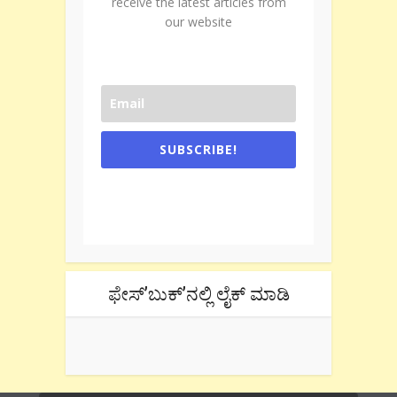
receive the latest articles from
our website
SUBSCRIBE!
One e-mail a week. We don't spam.
Don't forget to check the promotional
tab if you are using gmail.
ಫೇಸ್’ಬುಕ್’ನಲ್ಲಿ ಲೈಕ್ ಮಾಡಿ