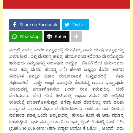
Share on Facebook
Twitter
WhatsApp
Buffer
ನಮ್ಮಲ್ಲಿ ನಾವೆಲ್ಲ ಒಂದೇ ಎನ್ನುವುದಕ್ಕೆ ದೇವನೊಬ್ಬ ನಾಮ ಹಲವು ಎನ್ನುವುದನ್ನ
ಬಳಸುತ್ತೇವೆ . ಇಲ್ಲಿ ದೇವರನ್ನ ಹಲವು ಹೆಸರುಗಳಿಂದ ಕರೆದರೂ ದೇವನೊಬ್ಬನೇ
ಇರುವುದು ಎನ್ನುವುದನ್ನ ಸಾರುವುದು ಉದ್ದೇಶ , ಜೊತೆಗೆ ಬೇರೆ ಧರ್ಮದವರು
ಕೂಡ ತಮ್ಮ ದೇವರ ಹೆಸರನ್ನ ಏನೇ ಹೇಳಲಿ ಎಲ್ಲವೂ ಕೊನೆಗೆ ಆತನಿಗೆ
ಸಮರ್ಪಿತ ಎನ್ನುವ ವಿಶಾಲ ಮನೋಭಾವನೆ ಬಿತ್ತುವುದರಲ್ಲಿ ಕೂಡ
ಸಫಲವಾಗಿದೆ . ಇಷ್ಟೇ ಅಲ್ಲದೆ ಯಾವುದೇ ಕೆಲಸವನ್ನ ಅಥವಾ ಇನ್ನ್ಯಾವುದೇ
ವಿಷಯವನ್ನ ಪೂರ್ಣಗೊಳಿಸಲು ಒಂದೇ ರೀತಿ ಇರುವುದಿಲ್ಲ, ಬೇರೆ
ಬೇರೆಯವರು ಬೇರೆ ಬೇರೆ ರೀತಿಯಲ್ಲಿ ಅಥವಾ ತಮಗೆ ಸರಿ ಅನ್ನಿಸಿದ
ರೀತಿಯಲ್ಲಿ ಪೂರ್ಣಗೊಳಿಸುತ್ತಾರೆ. ಆಗೆಲ್ಲಾ ಕೂಡ ದೇವನೊಬ್ಬ ನಾಮ ಹಲವು
ಎನ್ನುವಂತೆ ಮಾಡುವ ವಿಧಾನ ಬೇರೆಯಿರಬಹದು. ಆದರೇನು ಅದು ನೀಡುವ
ಫಲಿತಾಂಶ ಮಾತ್ರ ಒಂದೇ ಎನ್ನುವುದನ್ನ ಹೇಳಲು ಕೂಡ ಈ ಆಡು ಮಾತನ್ನ
ಬಳಸುತ್ತೇವೆ . ಇದು ನಮ್ಮ ಮಾತಾಯಿತು. ಇನ್ನು ಸ್ಪೇನ್ ದೇಶದಲ್ಲಿ ಕೂಡ ‘ Es
igual uno que otro.’ (ಈಸ್ ಇಗ್ವಾಲ್ ಉನೋ ಕೆ ಒತ್ರೋ ) ಅಂದರೆ ‘ ಇದು