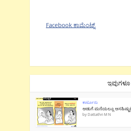
Facebook ಕಾಮೆಂಟ್ಸ್
ಇವುಗಳೂ 
ಕಾರ್ಟೂನು
ಅಡುಗೆ ಮನೆಯಲ್ಲೂ ಅಸಹಿಷ್ಣುತ
by
Dattathri M N