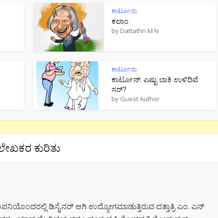
ಕಾರ್ಟೂನು
ಕಲಾಂ
by
Dattathri M N
ಕಾರ್ಟೂನು
ಕಾರ್ಟೂನ್: ಎಷ್ಟು ಬಾಕಿ ಉಳಿದಿವೆ
ಸರ್?
by
Guest Author
ಲೇಖಕರ ಕುರಿತು
ಂಪನಿಯೊಂದರಲ್ಲಿ ಡಿಸೈನರ್ ಆಗಿ ಉದ್ಯೋಗಮಾಡುತ್ತಿರುವ ದತ್ತಾತ್ರಿ ಎಂ. ಎನ್