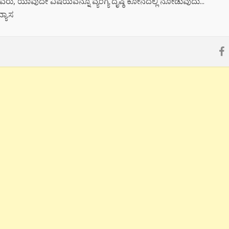
ರು, ಯಾವುದೇ ವಿಷಯವನ್ನೂ ವ್ಯಂಗ್ಯ ದೃಷ್ಠಿ ಕೋನದಲ್ಲಿ ನೋಡುವುದು...
್ಯಾಸ