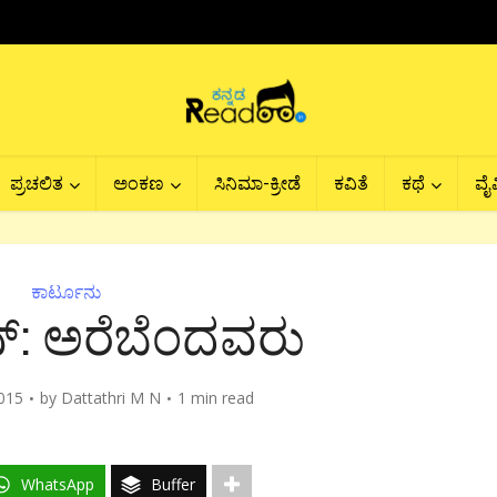
ಪ್ರಚಲಿತ
ಅಂಕಣ
ಸಿನಿಮಾ-ಕ್ರೀಡೆ
ಕವಿತೆ
ಕಥೆ
ವೈವ
ಕಾರ್ಟೂನು
್: ಅರೆಬೆಂದವರು
015
by
Dattathri M N
1 min read
WhatsApp
Buffer