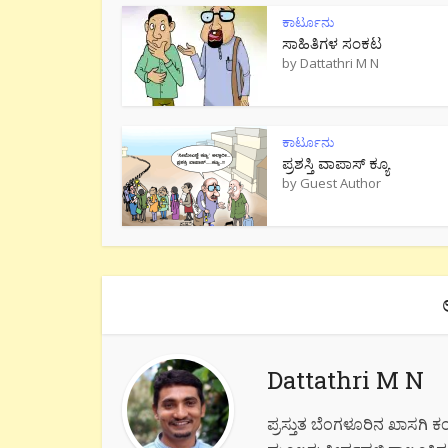
ಕಾರ್ಟೂನು
ಸಾಹಿತಿಗಳ ಸಂಕಟ
by
Dattathri M N
ಕಾರ್ಟೂನು
ಪ್ರಶಸ್ತಿ ವಾಪಾಸ್ ಕ್ಯೂ
by
Guest Author
Dattathri M N
ಪ್ರಸ್ತುತ ಬೆಂಗಳೂರಿನ ಖಾಸಗಿ ಕ