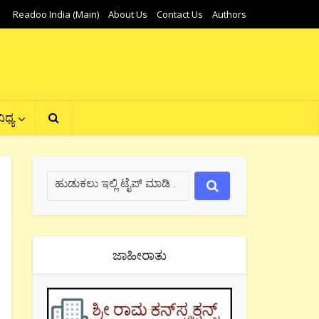
Readoo India (Main)
About Us
Contact Us
Authors
ಿಧ್ಯ
ಜಾಹೀರಾತು