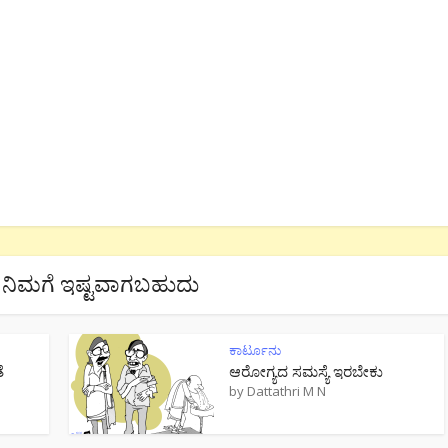
ನಿಮಗೆ ಇಷ್ಟವಾಗಬಹುದು
ಕಾರ್ಟೂನು
ೆ
ಆರೋಗ್ಯದ ಸಮಸ್ಯೆ ಇರಬೇಕು
by
Dattathri M N