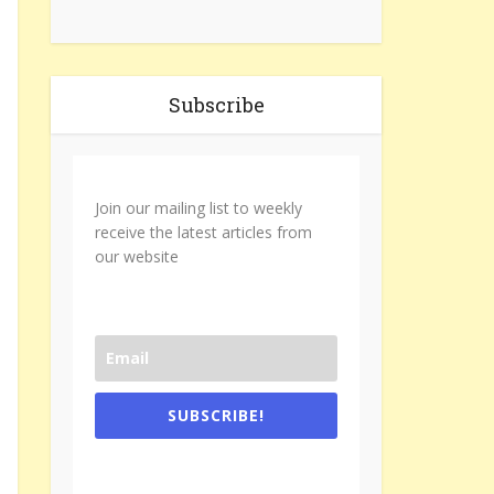
Subscribe
Join our mailing list to weekly
receive the latest articles from
our website
SUBSCRIBE!
One e-mail a week. We don't spam.
Don't forget to check the promotional
tab if you are using gmail.